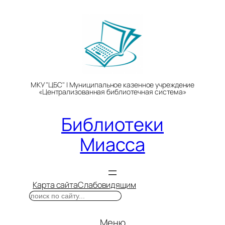
Перейти
к
содержимому
МКУ "ЦБС" | Муниципальное казенное учреждение
«Централизованная библиотечная система»
Библиотеки
Миасса
Карта сайта
Слабовидящим
Поиск
Меню