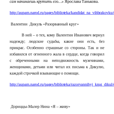
сам начинаешь крутить его…»
Ярослава Танькова.
http://aupam.narod.ru/pages/biblioteka/kandidat_na_vihbrakovku/
Валентин Дикуль «Разорванный круг»
В ней – о тех, кому Валентин Иванович вернул
надежду; людские судьбы, какие они есть, без
прикрас. Особенно страшные со стороны. Так и не
избавился от огненного жала в сердце, когда говорил
с обреченными на неподвижность мужчинами,
женщинами, детьми или читал их письма к Дикулю,
каждой строчкой взывающие о помощи.
http://aupam.narod.ru/pages/biblioteka/razorvannihyj_krug_dikul/
Дориццы-Малер Нина «Я – живу»