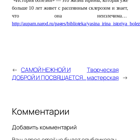
«История болезни» — это жизнь Ирины, которая уже
больше 10 лет живет с рассеянным склерозом и знает,
что она неизлечима…
http://aupam.narod.ru/pages/biblioteka/yasina_irina_istoriya_bolez
←
САМОЙ НЕЖНОЙ И
Творческая
ДОБРОЙ И ПОСВЯЩАЕТСЯ…
мастерская
→
Комментарии
Добавить комментарий
Ваш адрес email не будет опубликован.