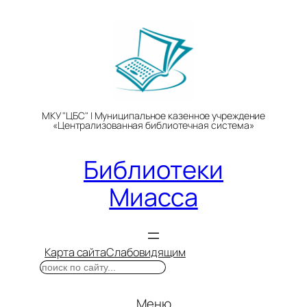
Перейти
к
содержимому
МКУ "ЦБС" | Муниципальное казенное учреждение
«Централизованная библиотечная система»
Библиотеки
Миасса
Карта сайта
Слабовидящим
Поиск
Меню