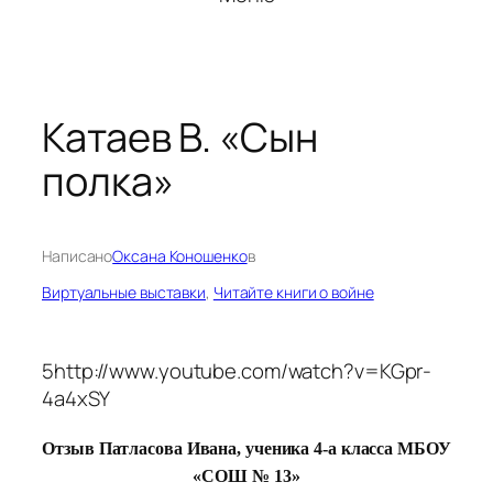
Катаев В. «Сын
полка»
Написано
Оксана Коношенко
в
Виртуальные выставки
, 
Читайте книги о войне
5http://www.youtube.com/watch?v=KGpr-
4a4xSY
Отзыв Патласова Ивана, ученика 4-а класса МБОУ
«СОШ № 13»