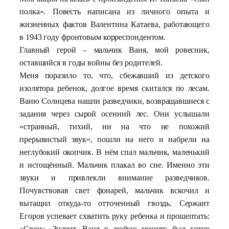
полка». Повесть написана из личного опыта и
жизненных фактов Валентина Катаева, работающего
в 1943 году фронтовым корреспондентом.
Главный герой – мальчик Ваня, мой ровесник,
оставшийся в годы войны без родителей.
Меня поразило то, что, сбежавший из детского
изолятора ребенок, долгое время скитался по лесам.
Ваню Солнцева нашли разведчики, возвращавшиеся с
задания через сырой осенний лес. Они услышали
«странный, тихий, ни на что не похожий
прерывистый звук», пошли на него и набрели на
неглубокий окопчик. В нём спал мальчик, маленький
и истощённый. Мальчик плакал во сне. Именно эти
звуки и привлекли внимание разведчиков.
Почувствовав свет фонарей, мальчик вскочил и
вытащил откуда-то отточенный гвоздь. Сержант
Егоров успевает схватить руку ребенка и прошептать:
«Свои». Значит, Ваня в любую минуту был готов