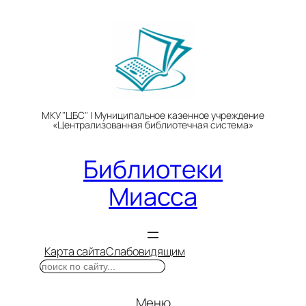
Перейти
к
содержимому
МКУ "ЦБС" | Муниципальное казенное учреждение
«Централизованная библиотечная система»
Библиотеки
Миасса
Карта сайта
Слабовидящим
Поиск
Меню