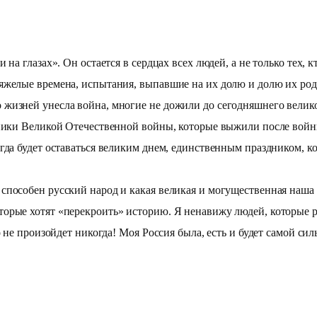
 на глазах». Он остается в сердцах всех людей, а не только тех,
яжелые времена, испытания, выпавшие на их долю и долю их ро
жизней унесла война, многие не дожили до сегодняшнего велик
тники Великой Отечественной войны, которые выжили после войны
гда будет оставаться великим днем, единственным праздником, к
пособен русский народ и какая великая и могущественная наша ст
орые хотят «перекроить» историю. Я ненавижу людей, которые р
о не произойдет никогда! Моя Россия была, есть и будет самой си