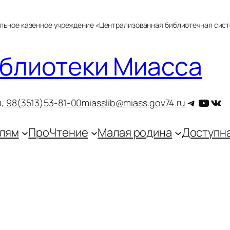
альное казенное учреждение «Централизованная библиотечная сис
блиотеки Миасса
Telegra
YouT
ВКо
, 9
8(3513)53-81-00
miasslib@miass.gov74.ru
лям
ПроЧтение
Малая родина
Доступн