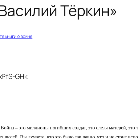
«Василий Тёркин»
те книги о войне
xPfS-GHk
ойна – это миллионы погибших солдат, это слезы матерей, это 
людей. Вы думаете, что это было так давно, что и не стоит всп