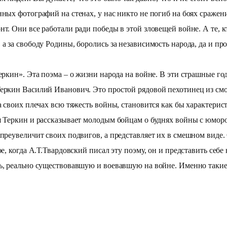
нных фотографий на стенах, у нас никто не погиб на боях сражен
нт. Они все работали ради победы в этой зловещей войне. А те, 
а за свободу Родины, боролись за независимость народа, да и про
Теркин». Эта поэма – о жизни народа на войне. В эти страшные го
Теркин Василий Иванович. Это простой рядовой пехотинец из смо
а своих плечах всю тяжесть войны, становится как бы характерис
тя Теркин и рассказывает молодым бойцам о буднях войны с юмор
преувеличит своих подвигов, а представляет их в смешном виде. 
е, когда А.Т.Твардовский писал эту поэму, он и представить себе 
ть, реально существовавшую и воевавшую на войне. Именно таки