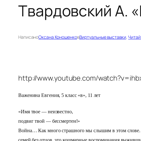
Твардовский А. 
Написано
Оксана Коношенко
в
Виртуальные выставки
, 
Читай
http://www.youtube.com/watch?v=ihb
Важенина Евгения, 5 класс «в», 11 лет
«Имя твое — неизвестно,
подвиг твой — бессмертен!»
Война… Как много страшного мы слышим в этом слове. В
семей без отцов, это кошмарные воспоминания выживших 