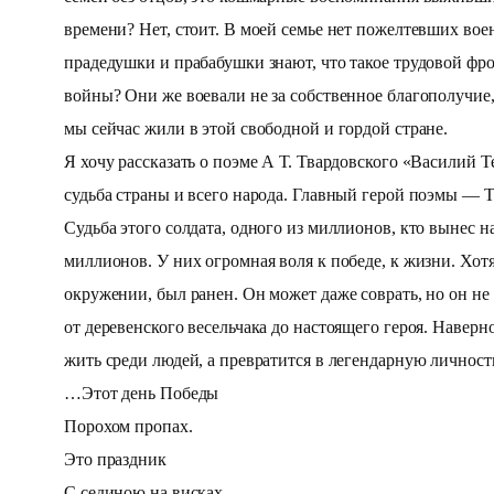
времени? Нет, стоит. В моей семье нет пожелтевших вое
прадедушки и прабабушки знают, что такое трудовой фро
войны? Они же воевали не за собственное благополучие, 
мы сейчас жили в этой свободной и гордой стране.
Я хочу рассказать о поэме А Т. Твардовского «Василий 
судьба страны и всего народа. Главный герой поэмы — 
Судьба этого солдата, одного из миллионов, кто вынес н
миллионов. У них огромная воля к победе, к жизни. Хо
окружении, был ранен. Он может даже соврать, но он не 
от деревенского весельчака до настоящего героя. Наверно
жить среди людей, а превратится в легендарную личнос
…Этот день Победы
Порохом пропах.
Это праздник
С сединою на висках.