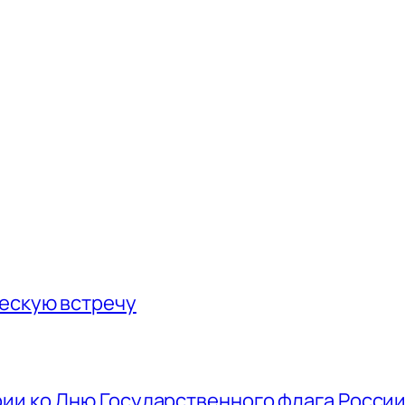
ескую встречу
ии ко Дню Государственного флага Росси