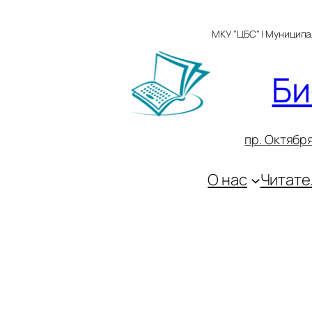
Перейти
к
МКУ "ЦБС" | Муницип
содержимому
Би
пр. Октября
О нас
Читате