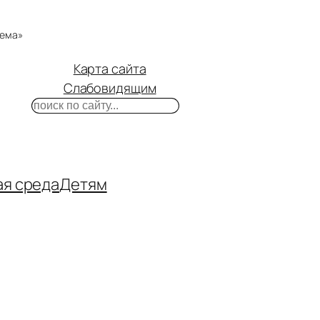
тема»
Карта сайта
Слабовидящим
Поиск
m
ube
нтакте
ая среда
Детям