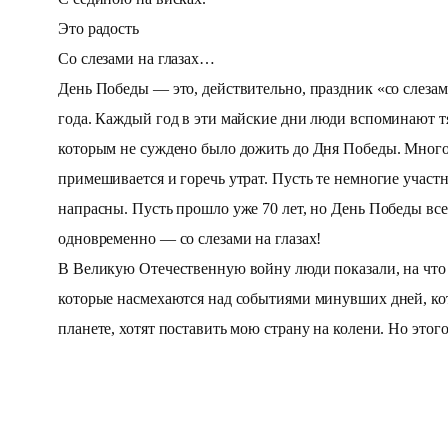
Это радость
Со слезами на глазах…
День Победы — это, действительно, праздник «со слезами
года. Каждый год в эти майские дни люди вспоминают т
которым не суждено было дожить до Дня Победы. Много 
примешивается и горечь утрат. Пусть те немногие учас
напрасны. Пусть прошло уже 70 лет, но День Победы все
одновременно — со слезами на глазах!
В Великую Отечественную войну люди показали, на что с
которые насмехаются над событиями минувших дней, кот
планете, хотят поставить мою страну на колени. Но этог