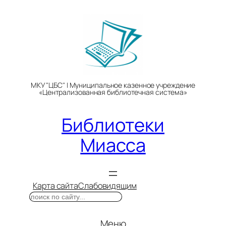
Перейти
к
содержимому
МКУ "ЦБС" | Муниципальное казенное учреждение
«Централизованная библиотечная система»
Библиотеки
Миасса
Карта сайта
Слабовидящим
Поиск
Меню