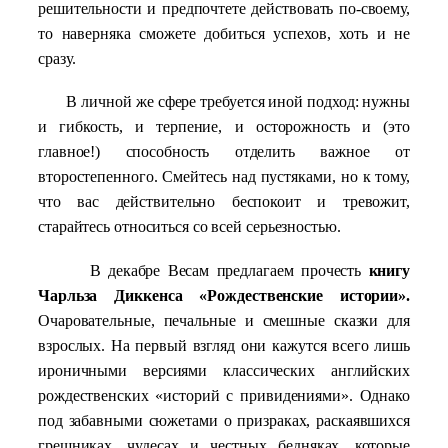
решительности и предпочтете действовать по-своему,
то наверняка сможете добиться успехов, хоть и не
сразу.
В личной же сфере требуется иной подход: нужны
и гибкость, и терпение, и осторожность и (это
главное!) способность отделить важное от
второстепенного. Смейтесь над пустяками, но к тому,
что вас действительно беспокоит и тревожит,
старайтесь относиться со всей серьезностью.
В декабре Весам предлагаем прочесть
книгу
Чарльза Диккенса «Рождественские истории».
Очаровательные, печальные и смешные сказки для
взрослых. На первый взгляд они кажутся всего лишь
ироничными версиями классических английских
рождественских «историй с привидениями». Однако
под забавными сюжетами о призраках, раскаявшихся
грешниках, чудесах и честных бедняках, которые