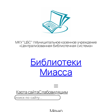
Перейти
к
содержимому
МКУ "ЦБС" | Муниципальное казенное учреждение
«Централизованная библиотечная система»
Библиотеки
Миасса
Карта сайта
Слабовидящим
Поиск
Меню