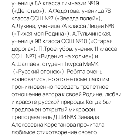
ученица 8А класса гимназии №19
(«Детство»), А.Федотова, ученица 7В
класса СОШ №7 («Звезда полей»),
А.Лукина, ученица 7А класса Лицея №6
(«Тихая моя Родина»), А.Тульчинская,
ученица 9В класса СОШ №10 («Старая
дорога»), П.Троегубов, ученик 11 класса
СОШ №7( «Видения на холме») и
А.Шалтаев, студент I курса МиМК
(«Русский огонек»). Ребята очень
волновались, но это не помешало им
проникновенно передать трепетное
отношение автора к своей Родине, любви
и красоте русской природы. Когда был
предложен открытый микрофон,
преподаватель ДШИ №3 Зинаида
Алексеевна Корепанова прочитала
любимое стихотворение своего