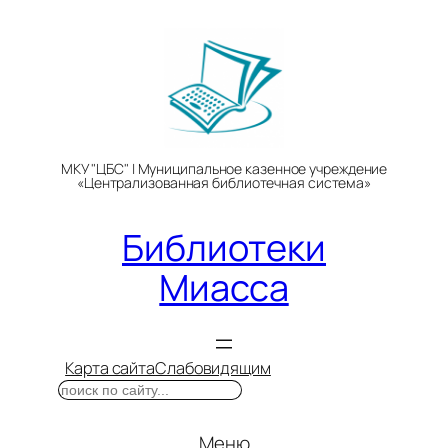
Перейти
к
содержимому
МКУ "ЦБС" | Муниципальное казенное учреждение
«Централизованная библиотечная система»
Библиотеки
Миасса
Карта сайта
Слабовидящим
Поиск
Меню