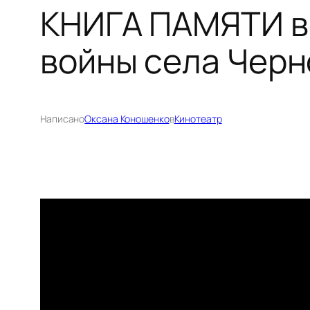
КНИГА ПАМЯТИ в
войны села Черн
Написано
Оксана Коношенко
в
Кинотеатр