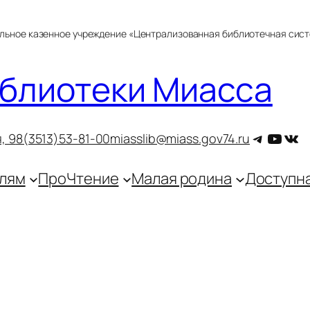
альное казенное учреждение «Централизованная библиотечная сис
блиотеки Миасса
Telegra
YouT
ВКо
, 9
8(3513)53-81-00
miasslib@miass.gov74.ru
лям
ПроЧтение
Малая родина
Доступн