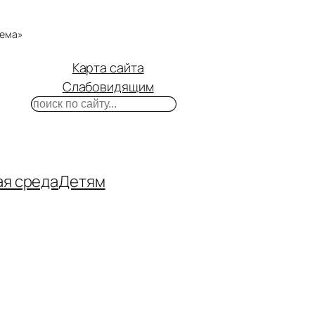
тема»
Карта сайта
Слабовидящим
Поиск
m
ube
нтакте
ая среда
Детям