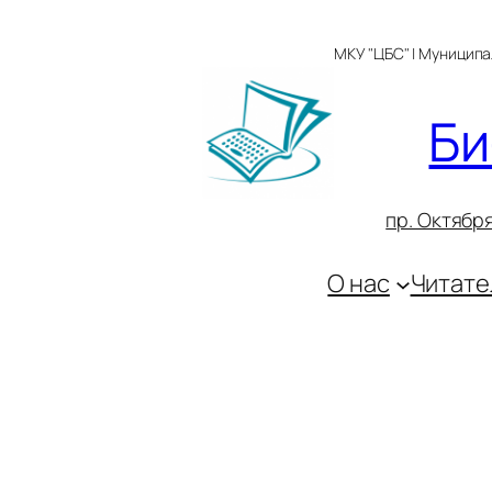
Перейти
к
МКУ "ЦБС" | Муницип
содержимому
Би
пр. Октября
О нас
Читате