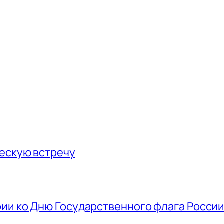
ескую встречу
ии ко Дню Государственного флага Росси