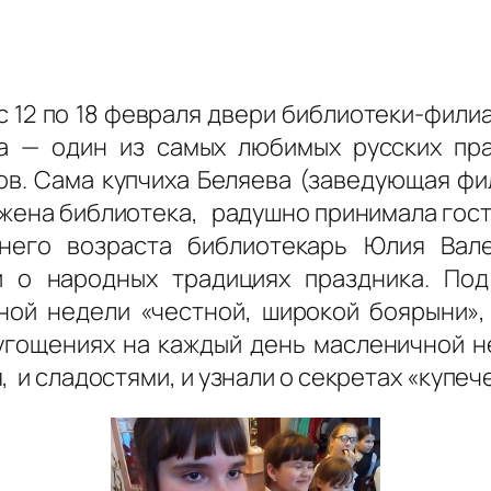
 12 по 18 февраля двери библиотеки-фили
а — один из самых любимых русских пр
ов. Сама купчиха Беляева (заведующая ф
ожена библиотека, радушно принимала гост
него возраста библиотекарь Юлия Вале
 о народных традициях праздника. По
ой недели «честной, широкой боярыни»,
гощениях на каждый день масленичной нед
 и сладостями, и узнали о секретах «купеч