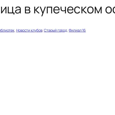
ица в купеческом о
иблиотек
, 
Новости клубов
, 
Старый город
, 
Филиал 16