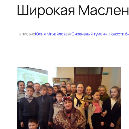
Широкая Маслен
Написано
Юлия Михайлова
в
«Сиреневый туман»
, 
Новости б