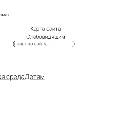
тема»
Карта сайта
Слабовидящим
Поиск
m
ube
нтакте
ая среда
Детям