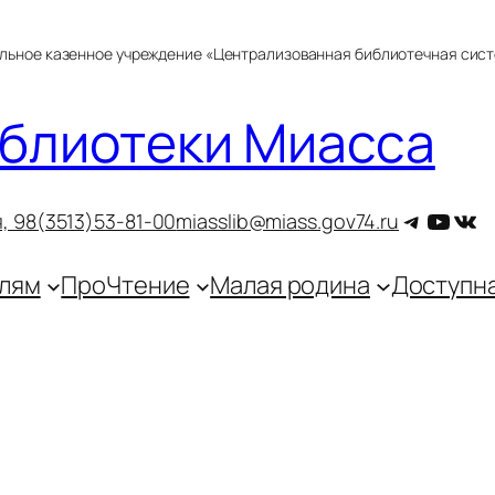
альное казенное учреждение «Централизованная библиотечная сис
блиотеки Миасса
Telegra
YouT
ВКо
, 9
8(3513)53-81-00
miasslib@miass.gov74.ru
лям
ПроЧтение
Малая родина
Доступн