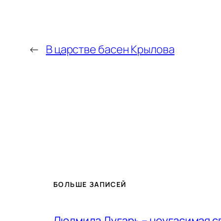
←
В царстве басен Крылова
БОЛЬШЕ ЗАПИСЕЙ
Людмила Дугарь – неугасимая с