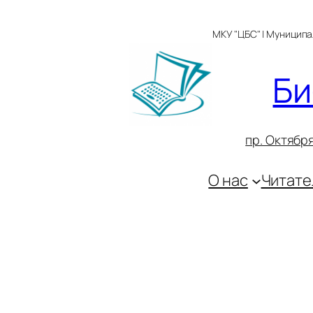
Перейти
к
МКУ "ЦБС" | Муницип
содержимому
Би
пр. Октября
О нас
Читате