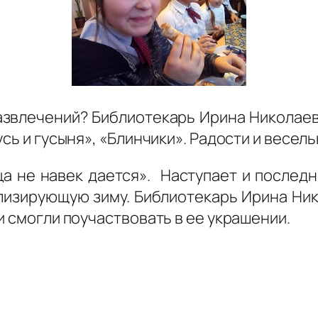
звлечений? Библиотекарь Ирина Николаев
сь и гусыня», «Блинчики». Радости и весель
ца не навек дается». Наступает и послед
олизирующую зиму. Библиотекарь Ирина Ник
и смогли поучаствовать в ее украшении.