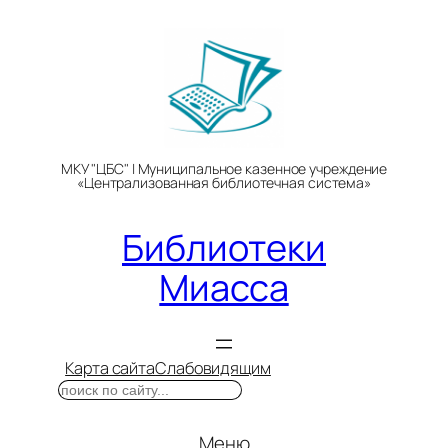
Перейти
к
содержимому
МКУ "ЦБС" | Муниципальное казенное учреждение
«Централизованная библиотечная система»
Библиотеки
Миасса
Карта сайта
Слабовидящим
Поиск
Меню