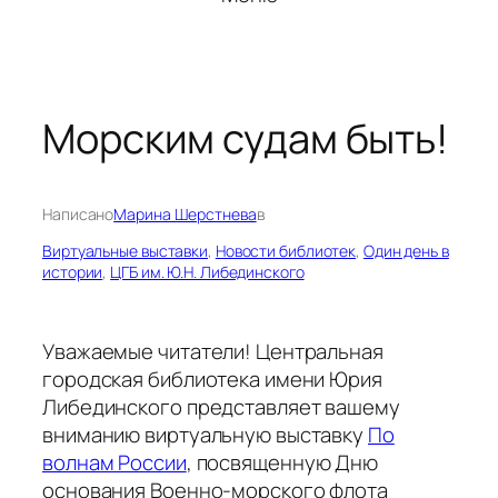
Морским судам быть!
Написано
Марина Шерстнева
в
Виртуальные выставки
, 
Новости библиотек
, 
Один день в
истории
, 
ЦГБ им. Ю.Н. Либединского
Уважаемые читатели! Центральная
городская библиотека имени Юрия
Либединского представляет вашему
вниманию виртуальную выставку
По
волнам России
, посвященную Дню
основания Военно-морского флота