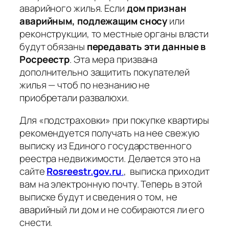
аварийного жилья. Если
дом признан
аварийным, подлежащим сносу
или
реконструкции, то местные органы власти
будут обязаны
передавать эти данные в
Росреестр
. Эта мера призвана
дополнительно защитить покупателей
жилья — чтоб по незнанию не
приобретали развалюхи.
Для «подстраховки» при покупке квартиры
рекомендуется получать на нее свежую
выписку из Единого государственного
реестра недвижимости. Делается это на
сайте
Rosreestr.gov.ru
.
, выписка приходит
вам на электронную почту. Теперь в этой
выписке будут и сведения о том, не
аварийный ли дом и не собираются ли его
снести.