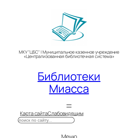
Перейти
к
содержимому
МКУ "ЦБС" | Муниципальное казенное учреждение
«Централизованная библиотечная система»
Библиотеки
Миасса
Карта сайта
Слабовидящим
Поиск
Меню