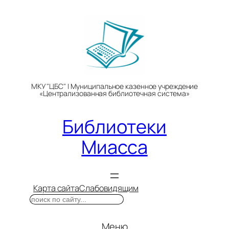
Перейти
к
содержимому
МКУ "ЦБС" | Муниципальное казенное учреждение
«Централизованная библиотечная система»
Библиотеки
Миасса
Карта сайта
Слабовидящим
Поиск
Меню