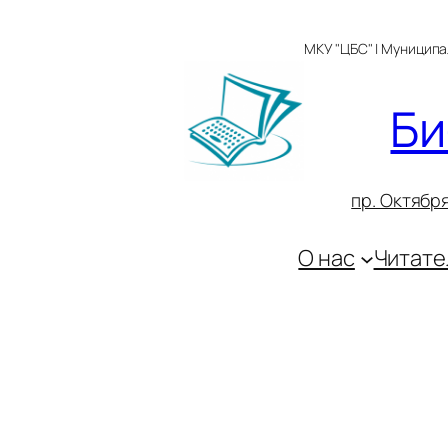
Перейти
к
МКУ "ЦБС" | Муницип
содержимому
Би
пр. Октября
О нас
Читате