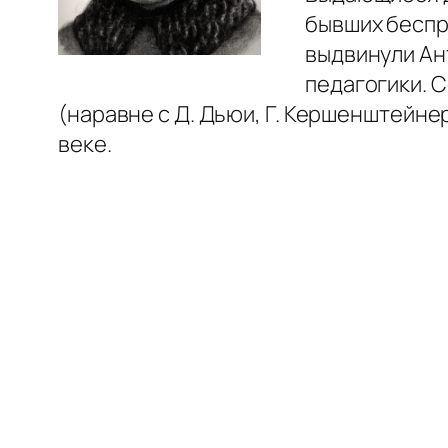
бывших беспр
выдвинули Ан
педагогики. 
(наравне с Д. Дьюи, Г. Кершенштейн
веке.