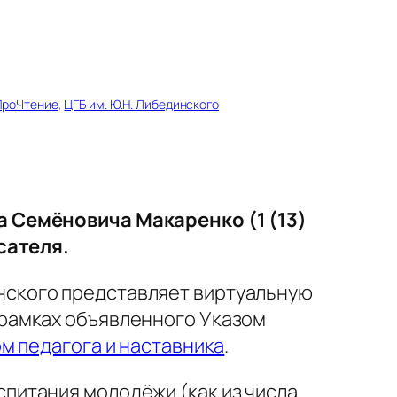
ПроЧтение
, 
ЦГБ им. Ю.Н. Либединского
а Семёновича Макаренко (1 (13)
сателя.
нского представляет виртуальную
 рамках объявленного Указом
м педагога и наставника
.
питания молодёжи (как из числа