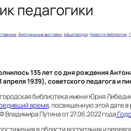
тик педагогики
аставника
, 
Виртуальные выставки
, 
Машгородок
, 
Новости библиотек
, 
олнилось 135 лет со дня рождения Антон
 1 апреля 1939), советского педагога и пи
городская библиотека имени Юрия Либеди
редивший время
, посвященную этой дате в
Ф Владимира Путина от 27.06.2022 года
Годо
остижения в области воспитания и перевос