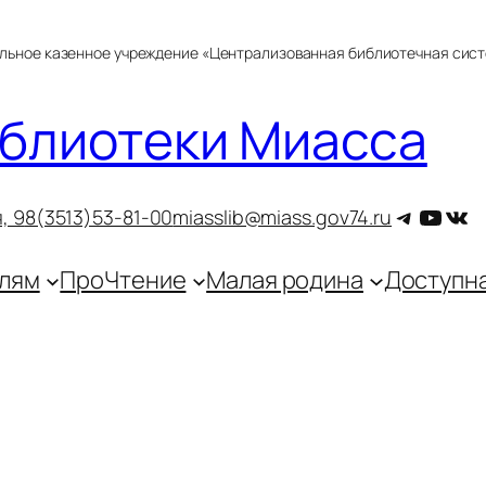
альное казенное учреждение «Централизованная библиотечная сис
блиотеки Миасса
Telegra
YouT
ВКо
, 9
8(3513)53-81-00
miasslib@miass.gov74.ru
лям
ПроЧтение
Малая родина
Доступн