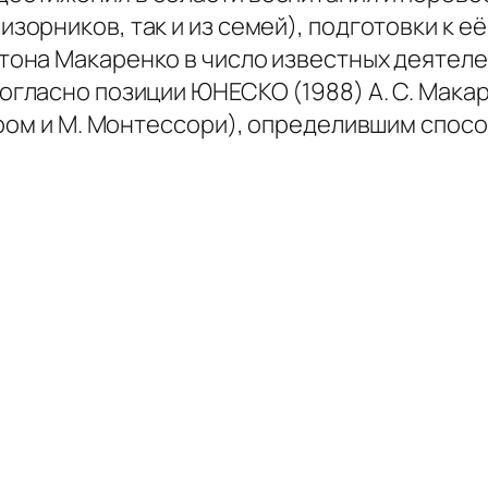
изорников, так и из семей), подготовки к 
тона Макаренко в число известных деятелей
Согласно позиции ЮНЕСКО (1988) А. С. Мака
ером и М. Монтессори), определившим спос