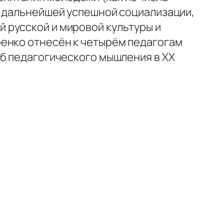
её дальнейшей успешной социализации,
 русской и мировой культуры и
ренко отнесён к четырём педагогам
об педагогического мышления в XX