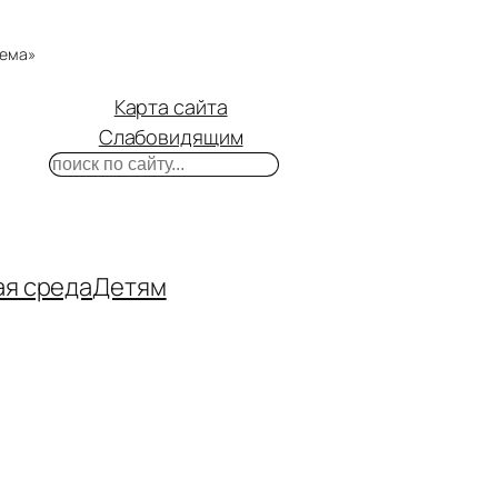
тема»
Карта сайта
Слабовидящим
Поиск
m
ube
нтакте
ая среда
Детям