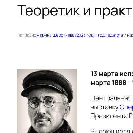
Теоретик и прак
Написано
Марина Шерстнева
в
2023 год — год педагога и н
13 марта исп
марта 1888 –
Центральная 
выставку
Опе
Президента Р
Выдающиеся д