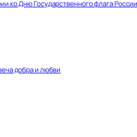
ии ко Дню Государственного флага Росси
веча добра и любви