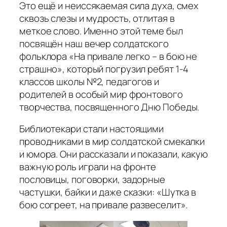
Это ещё и неиссякаемая сила духа, смех
сквозь слезы и мудрость, отлитая в
меткое слово. Именно этой теме был
посвящён наш вечер солдатского
фольклора «На привале легко – в бою не
страшно», который погрузил ребят 1-4
классов школы №2, педагогов и
родителей в особый мир фронтового
творчества, посвященного Дню Победы.
Библиотекари стали настоящими
проводниками в мир солдатской смекалки
и юмора. Они рассказали и показали, какую
важную роль играли на фронте
пословицы, поговорки, задорные
частушки, байки и даже сказки: «Шутка в
бою согреет, на привале развеселит».