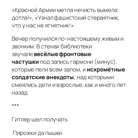
«Красной Армии метла нечисть вымела
дотла!», «Узнал фашистский стервятник,
что у нас не ягнятник!»
Вечер получился по-настоящему живым и
звонким. В стенах библиотеки
звучали
весёлые фронтовые
частушки
под запись гармони (минус),
которые пели всем залом, и
искромётные
солдатские анекдоты
, над которыми
смеялись дети и взрослые, как и много лет
назад.
***
Гитлер шел получать
Пирожки да пышки