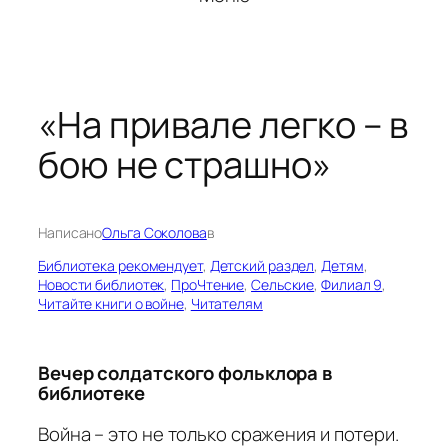
«На привале легко – в
бою не страшно»
Написано
Ольга Соколова
в
Библиотека рекомендует
, 
Детский раздел
, 
Детям
, 
Новости библиотек
, 
ПроЧтение
, 
Сельские
, 
Филиал 9
, 
Читайте книги о войне
, 
Читателям
Вечер солдатского фольклора в
библиотеке
Война – это не только сражения и потери.