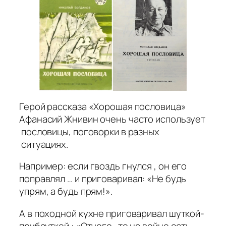
Герой рассказа «Хорошая пословица»
Афанасий Жнивин очень часто использует
пословицы, поговорки в разных
ситуациях.
Например: если гвоздь гнулся , он его
поправлял … и приговаривал: «Не будь
упрям, а будь прям!».
А в походной кухне приговаривал шуткой-
прибауткой : «Отчего- то на войне есть