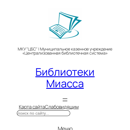
Перейти
к
содержимому
МКУ "ЦБС" | Муниципальное казенное учреждение
«Централизованная библиотечная система»
Библиотеки
Миасса
Карта сайта
Слабовидящим
Поиск
Меню