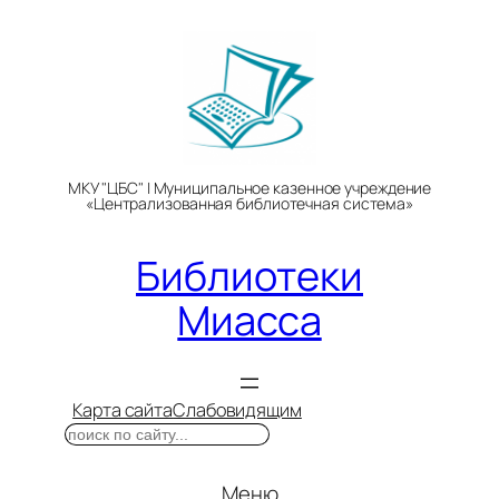
Перейти
к
содержимому
МКУ "ЦБС" | Муниципальное казенное учреждение
«Централизованная библиотечная система»
Библиотеки
Миасса
Карта сайта
Слабовидящим
Поиск
Меню