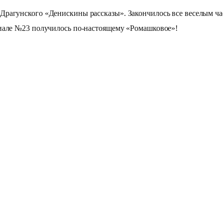
унского «Денискины рассказы». Закончилось все веселым чае
лиале №23 получилось по-настоящему «Ромашковое»!