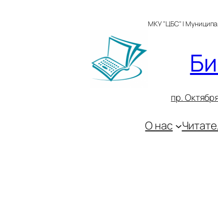
Перейти
к
МКУ "ЦБС" | Муницип
содержимому
Би
пр. Октября
О нас
Читате