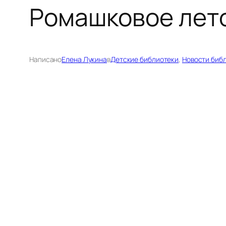
Ромашковое лето
Написано
Елена Лукина
в
Детские библиотеки
, 
Новости биб