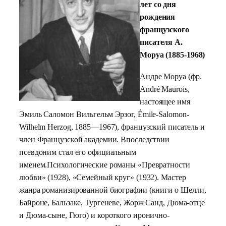
лет со дня
рождения
французского
писателя А.
Моруа (1885-1968)
Андре Моруа (фр.
André Maurois,
настоящее имя
Эмиль Саломон Вильгельм Эрзог, Émile-Salomon-
Wilhelm Herzog, 1885—1967), французский писатель и
член Французской академии. Впоследствии
псевдоним стал его официальным
именем.Психологические романы «Превратности
любви» (1928), «Семейный круг» (1932). Мастер
жанра романизированной биографии (книги о Шелли,
Байроне, Бальзаке, Тургеневе, Жорж Санд, Дюма-отце
и Дюма-сыне, Гюго) и короткого иронично-