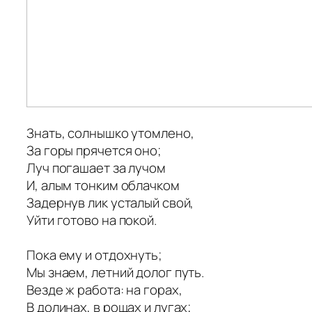
Знать, солнышко утомлено,
За горы прячется оно;
Луч погашает за лучом
И, алым тонким облачком
Задернув лик усталый свой,
Уйти готово на покой.
Пока ему и отдохнуть;
Мы знаем, летний долог путь.
Везде ж работа: на горах,
В долинах, в рощах и лугах;