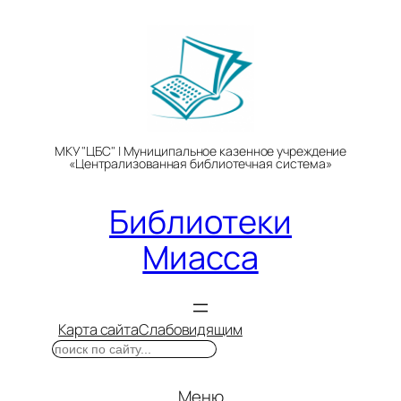
Перейти
к
содержимому
МКУ "ЦБС" | Муниципальное казенное учреждение
«Централизованная библиотечная система»
Библиотеки
Миасса
Карта сайта
Слабовидящим
Поиск
Меню