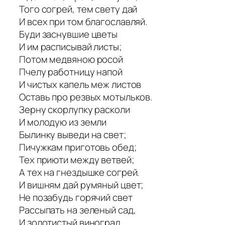
Того согрей, тем свету дай
И всех при том благославляй.
Буди заснувшие цветы
И им расписывай листы;
Потом медвяною росой
Пчелу работницу напой
И чистых капель меж листов
Оставь про резвых мотыльков.
Зерну скорлупку расколи
И молодую из земли
Былинку выведи на свет;
Пичужкам приготовь обед;
Тех приюти между ветвей;
А тех на гнездышке согрей.
И вишням дай румяный цвет;
Не позабудь горячий свет
Рассыпать на зеленый сад,
И золотистый виноград