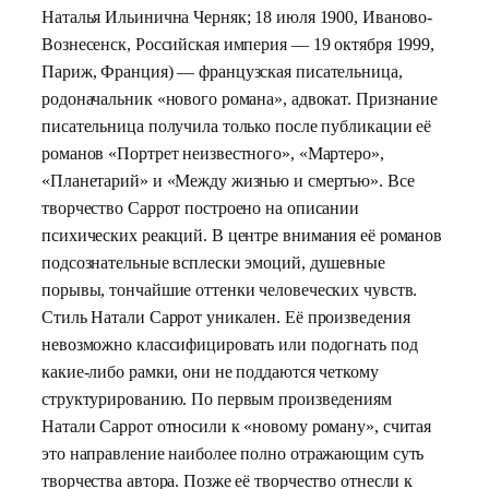
Наталья Ильинична Черняк; 18 июля 1900, Иваново-
Вознесенск, Российская империя — 19 октября 1999,
Париж, Франция) — французская писательница,
родоначальник «нового романа», адвокат. Признание
писательница получила только после публикации её
романов «Портрет неизвестного», «Мартеро»,
«Планетарий» и «Между жизнью и смертью». Все
творчество Саррот построено на описании
психических реакций. В центре внимания её романов
подсознательные всплески эмоций, душевные
порывы, тончайшие оттенки человеческих чувств.
Стиль Натали Саррот уникален. Её произведения
невозможно классифицировать или подогнать под
какие-либо рамки, они не поддаются четкому
структурированию. По первым произведениям
Натали Саррот относили к «новому роману», считая
это направление наиболее полно отражающим суть
творчества автора. Позже её творчество отнесли к