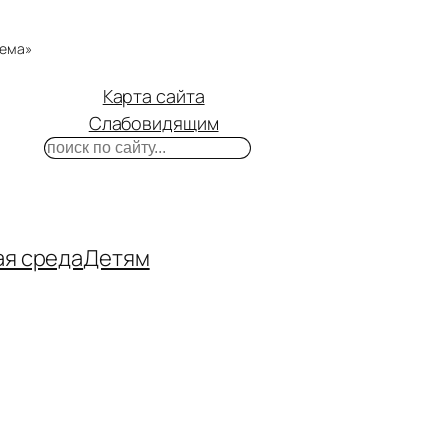
тема»
Карта сайта
Слабовидящим
Поиск
m
ube
нтакте
ая среда
Детям