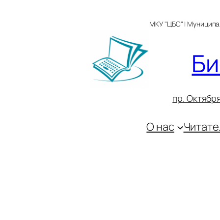
Перейти
к
МКУ "ЦБС" | Муницип
содержимому
Би
пр. Октября
О нас
Читате