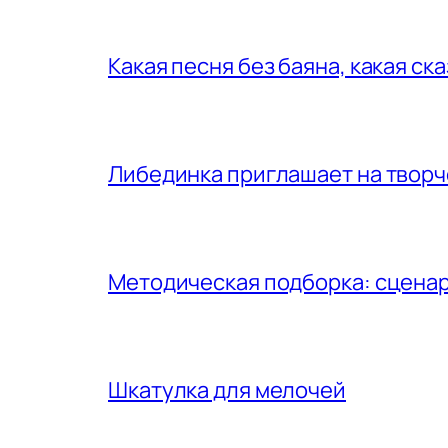
Какая песня без баяна, какая ск
Либединка приглашает на творч
Методическая подборка: сценар
Шкатулка для мелочей