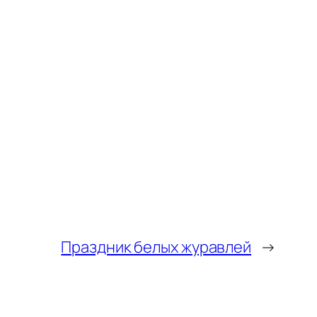
Праздник белых журавлей
→