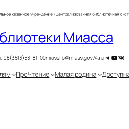
альное казенное учреждение «Централизованная библиотечная сис
блиотеки Миасса
Telegra
YouT
ВКо
, 9
8(3513)53-81-00
miasslib@miass.gov74.ru
лям
ПроЧтение
Малая родина
Доступн