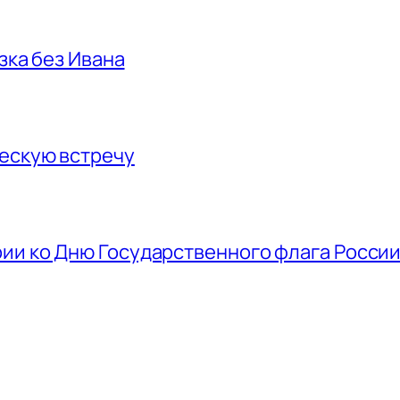
азка без Ивана
ескую встречу
ии ко Дню Государственного флага Росси