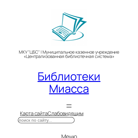
Перейти
к
содержимому
МКУ "ЦБС" | Муниципальное казенное учреждение
«Централизованная библиотечная система»
Библиотеки
Миасса
Карта сайта
Слабовидящим
Поиск
Меню