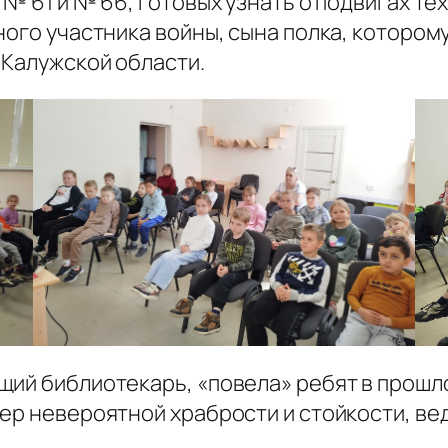
№ 61 и № 66, готовых узнать о подвигах тех
ого участника войны, сына полка, которому 
 Калужской области.
ий библиотекарь, «повела» ребят в прошло
ер невероятной храбрости и стойкости, ве