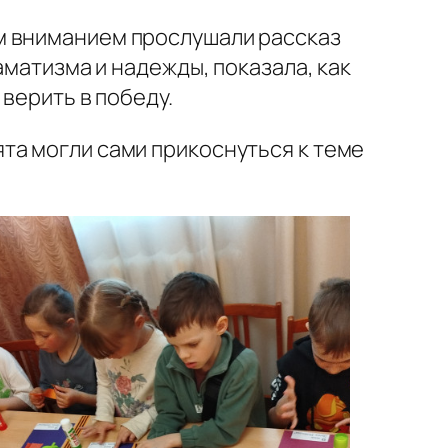
м вниманием прослушали рассказ
аматизма и надежды, показала, как
верить в победу.
та могли сами прикоснуться к теме