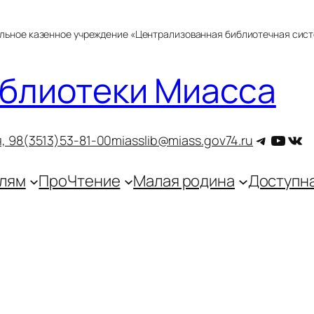
альное казенное учреждение «Централизованная библиотечная сис
блиотеки Миасса
Telegra
YouT
ВКо
, 9
8(3513)53-81-00
miasslib@miass.gov74.ru
лям
ПроЧтение
Малая родина
Доступн