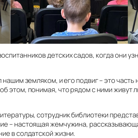
оспитанников детских садов, когда они уз
л нашим земляком, и его подвиг – это част
об этом, понимая, что рядом с ними живут 
литературы, сотрудник библиотеки предста
ние – настоящая жемчужина, рассказывающа
ние в солдатской жизни.