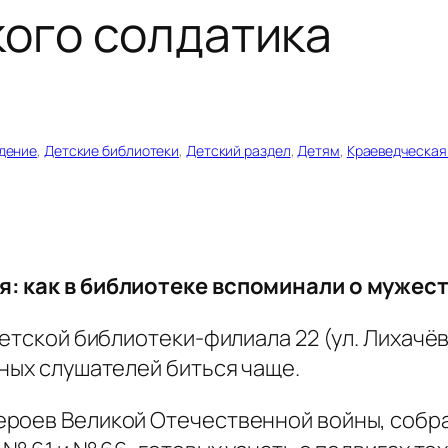
ого солдатика
дение
, 
Детские библиотеки
, 
Детский раздел
, 
Детям
, 
Краеведческая
я: как в библиотеке вспоминали о мужес
детской библиотеки-филиала 22 (ул. Лихачёв
ных слушателей биться чаще.
роев Великой Отечественной войны, собра