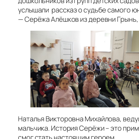
дошкольников из групп детских садов 
услышали рассказ о судьбе самого юн
— Серёжа Алёшков из деревни Грынь,
Наталья Викторовна Михайлова, ведущ
мальчика. История Серёжи – это прим
смог стать настоящим героем.