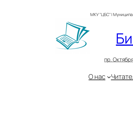
Перейти
к
МКУ "ЦБС" | Муницип
содержимому
Би
пр. Октября
О нас
Читате