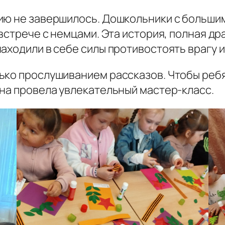
ию не завершилось. Дошкольники с больши
встрече с немцами. Эта история, полная др
аходили в себе силы противостоять врагу и 
ько прослушиванием рассказов. Чтобы ребя
вна провела увлекательный мастер-класс.