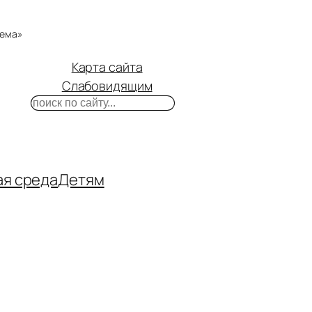
тема»
Карта сайта
Слабовидящим
Поиск
m
ube
нтакте
ая среда
Детям