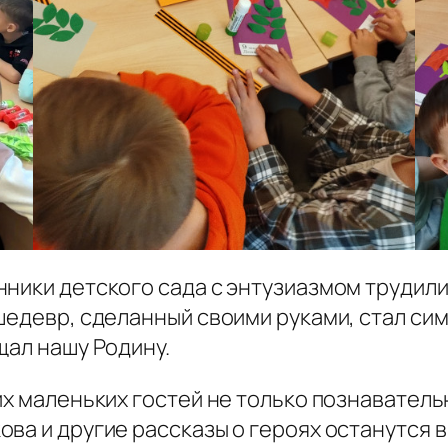
нники детского сада с энтузиазмом трудил
шедевр, сделанный своими руками, стал си
щал нашу Родину.
их маленьких гостей не только познаватель
ва и другие рассказы о героях останутся в