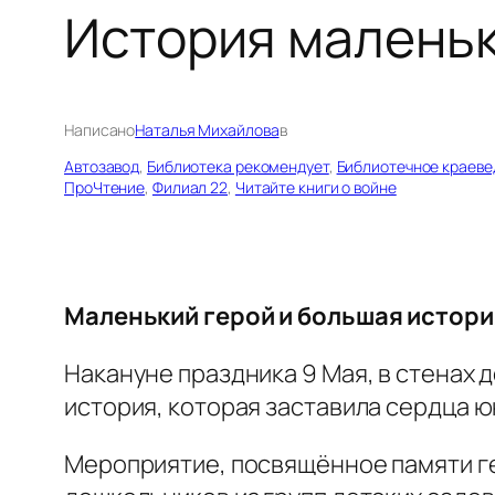
История маленьк
Написано
Наталья Михайлова
в
Автозавод
, 
Библиотека рекомендует
, 
Библиотечное краеве
ПроЧтение
, 
Филиал 22
, 
Читайте книги о войне
Маленький герой и большая истори
Накануне праздника 9 Мая, в стенах 
история, которая заставила сердца ю
Мероприятие, посвящённое памяти ге