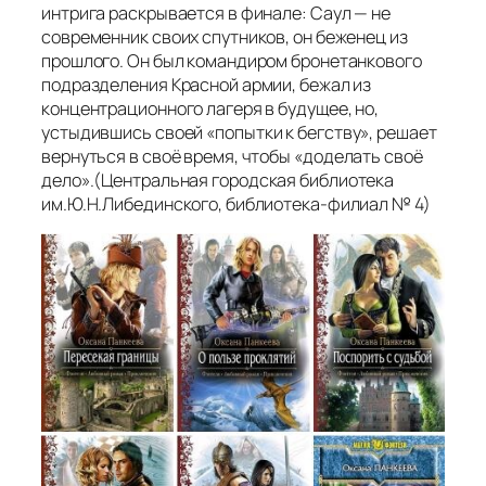
интрига раскрывается в финале: Саул — не
современник своих спутников, он беженец из
прошлого. Он был командиром бронетанкового
подразделения Красной армии, бежал из
концентрационного лагеря в будущее, но,
устыдившись своей «
попытки к бегству
», решает
вернуться в своё время, чтобы «
доделать своё
дело
».
(Центральная городская библиотека
им.Ю.Н.Либединского, библиотека-филиал № 4)