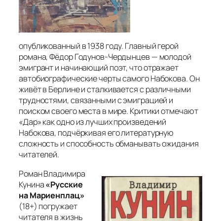
опубликованный в 1938 году. Главный герой
романа, Фёдор Годунов-Чердынцев — молодой
эмигрант и начинающий поэт, что отражает
автобиографические черты самого Набокова. Он
живёт в Берлине и сталкивается с различными
трудностями, связанными с эмиграцией и
поиском своего места в мире. Критики отмечают
«Дар» как одно из лучших произведений
Набокова, подчёркивая его литературную
сложность и способность обманывать ожидания
читателей.
Роман Владимира
Кунина
«Русские
на Мариенплац»
(18+) погружает
читателя в жизнь