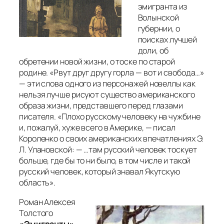
эмигранта из
Волынской
губернии, о
поисках лучшей
доли, об
обретении новой жизни, о тоске по старой
родине. «
Рвут друг другу горла — вот и свобода…
»
— эти слова одного из персонажей новеллы как
нельзя лучше рисуют существо американского
образа жизни, представшего перед глазами
писателя. «
Плохо русскому человеку на чужбине
и, пожалуй, хуже всего в Америке
, — писал
Короленко о своих американских впечатлениях Э.
Л. Улановской: — …
там русский человек тоскует
больше, где бы то ни было, в том числе и такой
русский человек, который знавал Якутскую
область
».
Роман Алексея
Толстого
«Эмигранты»