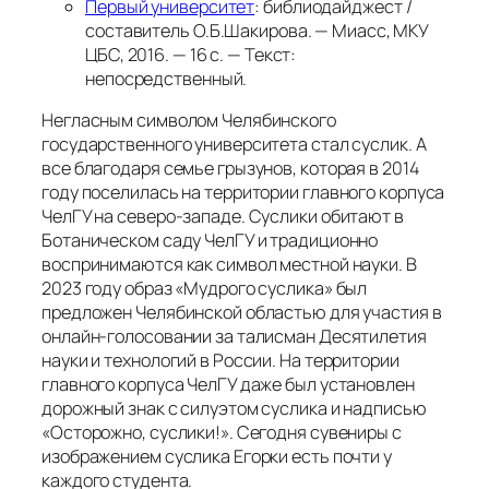
Первый университет
: библиодайджест /
составитель О.Б.Шакирова. — Миасс, МКУ
ЦБС, 2016. — 16 с. — Текст:
непосредственный.
Негласным символом Челябинского
государственного университета стал суслик. А
все благодаря семье грызунов, которая в 2014
году поселилась на территории главного корпуса
ЧелГУ на северо-западе. Суслики обитают в
Ботаническом саду ЧелГУ и традиционно
воспринимаются как символ местной науки. В
2023 году образ «Мудрого суслика» был
предложен Челябинской областью для участия в
онлайн-голосовании за талисман Десятилетия
науки и технологий в России. На территории
главного корпуса ЧелГУ даже был установлен
дорожный знак с силуэтом суслика и надписью
«Осторожно, суслики!». Сегодня сувениры с
изображением суслика Егорки есть почти у
каждого студента.