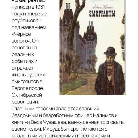
написан в 1931
году и впервые
опубликован
под названием
«Чёрное
золото»
. Он
основан на
реальных
событиях и
отражает
жизнь русских
эмигрантов в
Европе после
Октябрьской
революции.
Главными героями являются ставший
бездомным и безработным офицер Налымов и
княгиня Вера Чувашева, вынужденная торговать
своим телом. Их судьбы переплетаются с
реальными историческими персонажами и