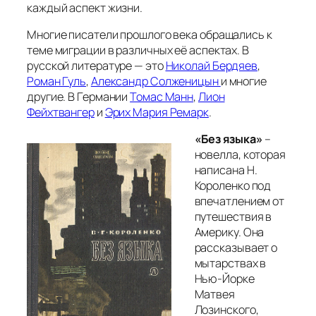
каждый аспект жизни.
Многие писатели прошлого века обращались к
теме миграции в различных её аспектах. В
русской литературе — это
Николай Бердяев
,
Роман Гуль
,
Александр Солженицын
и многие
другие. В Германии
Томас Манн
,
Лион
Фейхтвангер
и
Эрих Мария Ремарк
.
«Без языка»
–
новелла, которая
написана Н.
Короленко под
впечатлением от
путешествия в
Америку. Она
рассказывает о
мытарствах в
Нью-Йорке
Матвея
Лозинского,