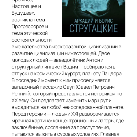
Настоящее и
Будущее
«,
возникла тема
Прогрессоров и
тема этической
состоятельности
вмешательства высокоразвитой цивилизации в
развитие цивилизации нижестоящей. Двое
молодых людей — звездолётчик Антон и
структурный лингвист Вадим — собираются в
отпуск на космический курорт, планету Пандора.
В последний момент к ним присоединяется
загадочный пассажир Саул (Савел Петрович
Репнин), который представляется историком по
XX веку. Он предлагает изменить маршрут и
высадиться на любой неисследованной планете.
Перед героями — людьми XXI разворачивается
мрачная картина: концентрационный лагерь, где
заключённые, сосланные за преступления,
пытаются выжить в суровых условиях. Главная