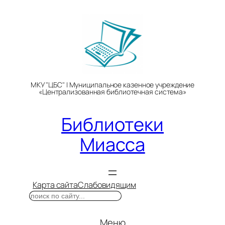
Перейти
к
содержимому
МКУ "ЦБС" | Муниципальное казенное учреждение
«Централизованная библиотечная система»
Библиотеки
Миасса
Карта сайта
Слабовидящим
Поиск
Меню