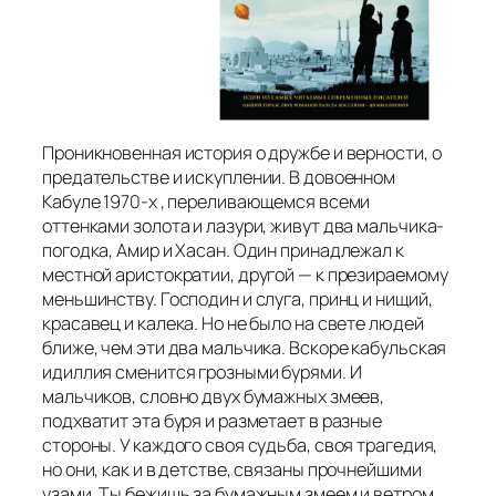
Проникновенная история о дружбе и верности, о
предательстве и искуплении. В довоенном
Кабуле 1970-х , переливающемся всеми
оттенками золота и лазури, живут два мальчика-
погодка, Амир и Хасан. Один принадлежал к
местной аристократии, другой — к презираемому
меньшинству. Господин и слуга, принц и нищий,
красавец и калека. Но не было на свете людей
ближе, чем эти два мальчика. Вскоре кабульская
идиллия сменится грозными бурями. И
мальчиков, словно двух бумажных змеев,
подхватит эта буря и разметает в разные
стороны. У каждого своя судьба, своя трагедия,
но они, как и в детстве, связаны прочнейшими
узами. Ты бежишь за бумажным змеем и ветром,