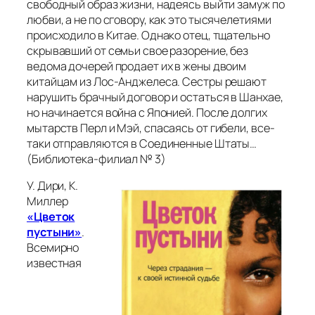
свободный образ жизни, надеясь выйти замуж по
любви, а не по сговору, как это тысячелетиями
происходило в Китае. Однако отец, тщательно
скрывавший от семьи свое разорение, без
ведома дочерей продает их в жены двоим
китайцам из Лос-Анджелеса. Сестры решают
нарушить брачный договор и остаться в Шанхае,
но начинается война с Японией. После долгих
мытарств Перл и Мэй, спасаясь от гибели, все-
таки отправляются в Соединенные Штаты…
(Библиотека-филиал № 3)
У. Дири, К.
Миллер
«Цветок
пустыни»
.
Всемирно
известная