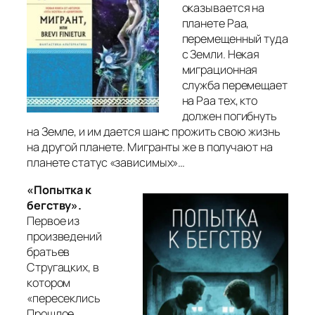
оказывается на
планете Раа,
перемещенный туда
с Земли. Некая
миграционная
служба перемещает
на Раа тех, кто
должен погибнуть
на Земле, и им дается шанс прожить свою жизнь
на другой планете. Мигранты же в получают на
планете статус «зависимых»…
«Попытка к
бегству».
Первое из
произведений
братьев
Стругацких, в
котором
«
пересеклись
Прошлое,