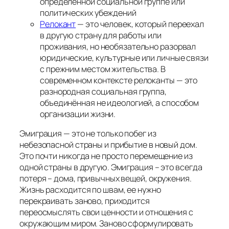
определённой социальной группе или
политических убеждений
Релокант
— это человек, который переехал
в другую страну для работы или
проживания, но необязательно разорвал
юридические, культурные или личные связи
с прежним местом жительства. В
современном контексте релоканты — это
разнородная социальная группа,
объединённая не идеологией, а способом
организации жизни.
Эмиграция — это не только побег из
небезопасной страны и прибытие в новый дом.
Это почти никогда не просто перемещение из
одной страны в другую. Эмиграция – это всегда
потеря – дома, привычных вещей, окружения.
Жизнь расходится по швам, ее нужно
перекраивать заново, приходится
переосмыслять свои ценности и отношения с
окружающим миром. Заново сформулировать