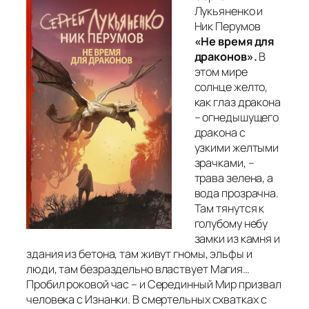
Лукьяненко и
Ник Перумов
«Не время для
драконов».
В
этом мире
солнце желто,
как глаз дракона
– огнедышущего
дракона с
узкими желтыми
зрачками, –
трава зелена, а
вода прозрачна.
Там тянутся к
голубому небу
замки из камня и
здания из бетона, там живут гномы, эльфы и
люди, там безраздельно властвует Магия…
Пробил роковой час – и Серединный Мир призвал
человека с Изнанки. В смертельных схватках с