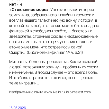
нет» и
«Стеклянное море»
. Увлекательная история
землянина, заброшенного в глубины космоса и
возглавившего галактическую войну. История, в
которой есть всё, что только может быть создано
фантазией в свободном полёте, — бластеры и
звездолёты, странные союзы и необыкновенные
враги, вампиры, что не прячут своих клыков, и
атомарные мечи, что острее косы самой
Смерти….
(Библиотека-филиал № 4, 6,21)
Мигранты, беженцы, релоканты… Как ни называй
людей, потерявших родину — проблемы их схожи
и неминуемы. В любом случае — это всегда боль.
И эта боль отражается в книгах, посвященных
теме миграции…
Изображения с сайта www.livelib.ru, in.pinterest.com
16.06.2026