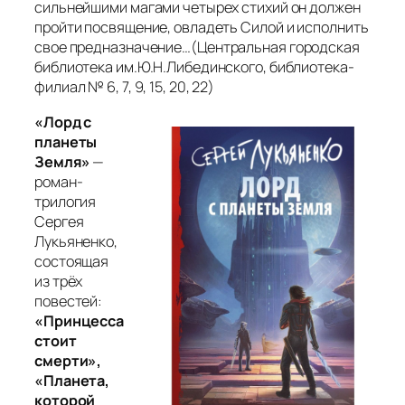
сильнейшими магами четырех стихий он должен
пройти посвящение, овладеть Силой и исполнить
свое предназначение…(
Центральная городская
библиотека им.Ю.Н.Либединского, библиотека-
филиал № 6, 7, 9, 15, 20, 22)
«Лорд с
планеты
Земля»
—
роман-
трилогия
Сергея
Лукьяненко,
состоящая
из трёх
повестей:
«Принцесса
стоит
смерти»,
«Планета,
которой