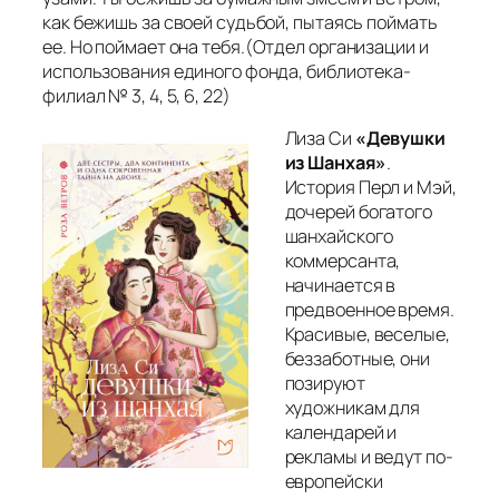
как бежишь за своей судьбой, пытаясь поймать
ее. Но поймает она тебя.(
Отдел организации и
использования единого фонда, библиотека-
филиал № 3, 4, 5, 6, 22
)
Лиза Си
«Девушки
из Шанхая»
.
История Перл и Мэй,
дочерей богатого
шанхайского
коммерсанта,
начинается в
предвоенное время.
Красивые, веселые,
беззаботные, они
позируют
художникам для
календарей и
рекламы и ведут по-
европейски