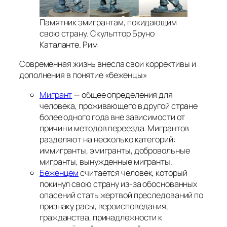
Памятник эмигрантам, покидающим
свою страну. Скульптор Бруно
Каталанте. Рим
Современная жизнь внесла свои коррективы и
дополнения в понятие «беженцы»
Мигрант
— общее определения для
человека, проживающего в другой стране
более одного года вне зависимости от
причин и методов переезда. Мигрантов
разделяют на несколько категорий:
иммигранты, эмигранты, добровольные
мигранты, вынужденные мигранты.
Беженцем
считается человек, который
покинул свою страну из-за обоснованных
опасений стать жертвой преследований по
признаку расы, вероисповедания,
гражданства, принадлежности к