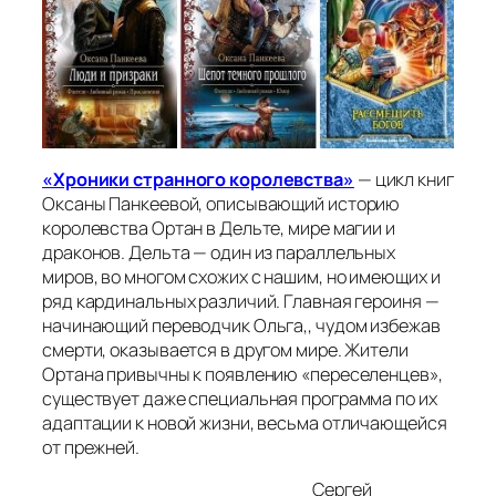
«Хроники странного королевства»
— цикл книг
Оксаны Панкеевой, описывающий историю
королевства Ортан в Дельте, мире магии и
драконов. Дельта — один из параллельных
миров, во многом схожих с нашим, но имеющих и
ряд кардинальных различий. Главная героиня —
начинающий переводчик Ольга,, чудом избежав
смерти, оказывается в другом мире. Жители
Ортана привычны к появлению «переселенцев»,
существует даже специальная программа по их
адаптации к новой жизни, весьма отличающейся
от прежней.
Сергей