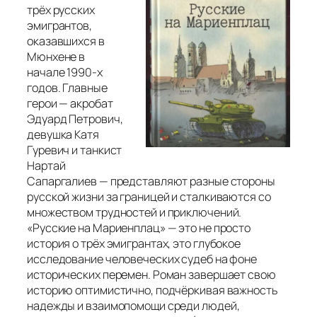
трёх русских
эмигрантов,
оказавшихся в
Мюнхене в
начале 1990-х
годов. Главные
герои — акробат
Эдуард Петрович,
девушка Катя
Гуревич и танкист
Нартай
Сапаргалиев — представляют разные стороны
русской жизни за границей и сталкиваются со
множеством трудностей и приключений.
«Русские на Мариенплац» — это не просто
история о трёх эмигрантах, это глубокое
исследование человеческих судеб на фоне
исторических перемен. Роман завершает свою
историю оптимистично, подчёркивая важность
надежды и взаимопомощи среди людей,