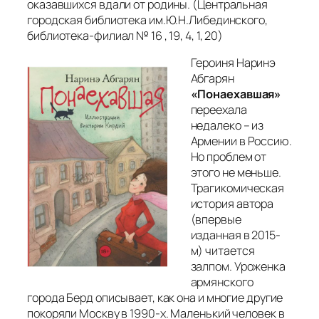
оказавшихся вдали от родины. (
Центральная
городская библиотека им.Ю.Н.Либединского,
библиотека-филиал № 16 , 19, 4, 1, 20)
Героиня Наринэ
Абгарян
«Понаехавшая»
переехала
недалеко – из
Армении в Россию.
Но проблем от
этого не меньше.
Трагикомическая
история автора
(впервые
изданная в 2015-
м) читается
залпом. Уроженка
армянского
города Берд описывает, как она и многие другие
покоряли Москву в 1990-х. Маленький человек в