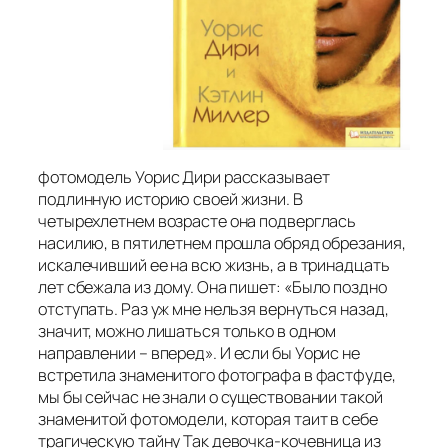
фотомодель Уорис Дири рассказывает
подлинную историю своей жизни. В
четырехлетнем возрасте она подверглась
насилию, в пятилетнем прошла обряд обрезания,
искалечивший ее на всю жизнь, а в тринадцать
лет сбежала из дому. Она пишет: «
Было поздно
отступать. Раз уж мне нельзя вернуться назад,
значит, можно лишаться только в одном
направлении – вперед
». И если бы Уорис не
встретила знаменитого фотографа в фастфуде,
мы бы сейчас не знали о существовании такой
знаменитой фотомодели, которая таит в себе
трагическую тайну Так девочка-кочевница из