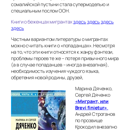
сомалийской пустыни стала супермоделью и
специальным послом ООН.
Книги о беженцах мигрантах
здесь
здесь
здесь
здесь
Частным вариантом литературы о мигрантах
можно считать книги о «попаданцах». Несмотря
на то, что эти книги относятся к жанру фэнтези,
проблемы героев те же – потеря привычного мира
(а в случае попаданцев – иногда внезапная),
необходимость изучения чуждого языка,
обретения новой родины, друзей,
Марина Дяченко,
Сергей Дяченко
«Мигрант, или
Brevi finietur»
.
Андрей Строганов
по прозвище
Крокодил внезапно