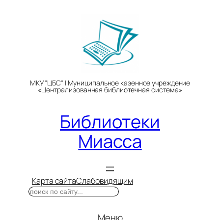
Перейти
к
содержимому
МКУ "ЦБС" | Муниципальное казенное учреждение
«Централизованная библиотечная система»
Библиотеки
Миасса
Карта сайта
Слабовидящим
Поиск
Меню