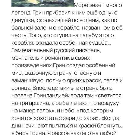
Море знает много
легенд. Грин прибавил к ним ещё одну: о
девушке, скользившей по волнам, как по
бальной зале, и о корабле, названном в её
честь. Того, кто ступил на палубу этого
корабля, ожидала особенная судьба…
Замечательный русский писатель,
мечтатель и романтик в своих
произведениях Грин создал особенный
мир, сказочную страну, опасную и
заманчивую, полную ярких красок, тепла и
солнца. Впоследствии эта страна была
названа Гринландией: вода там «светится
на три аршина, а рыбы летают по воздуху
на манер галок», и небо, «под которым
хочется хохотать с зари до зари». «Когда
дни начинают пылиться и краски блекнуть,
я беру Грина. Я раскрываю его на любой