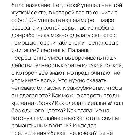
было название. Нет, герой уцелел не в той
жуткой секте, в которой все покончили с
собой. Он уцелел в нашем мире — мире
разврата и ложной веры, где из любого
домработника можно сделать святого с
помощью горсти таблеток и тренажера с
имитацией лестницы. Паланик
несравненно умеет выворачивать нашу
действительность к зрителю такой точкой,
о которой все знают, но предпочитают не
упоминать вслух. Что нужно сказать
человеку близкому к самоубийству, чтобы
он сделал это? Как можно стереть следы
крови на обоях? Как сделать иеальный сад
без единого цветка? Как плавание на
затонувшем лайнере может стать самым
романтичным в жизни? И как дар
предвидения убивает человека? Вы не