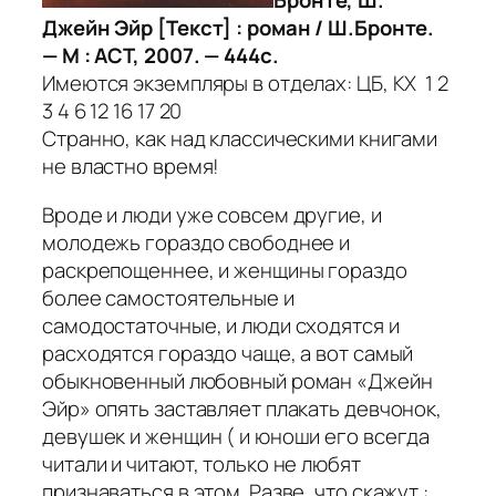
Бронте, Ш.
Джейн Эйр [Текст] : роман / Ш.Бронте.
— М : АСТ, 2007. — 444с.
Имеются экземпляры в отделах: ЦБ, КХ 1 2
3 4 6 12 16 17 20
Странно, как над классическими книгами
не властно время!
Вроде и люди уже совсем другие, и
молодежь гораздо свободнее и
раскрепощеннее, и женщины гораздо
более самостоятельные и
самодостаточные, и люди сходятся и
расходятся гораздо чаще, а вот самый
обыкновенный любовный роман «Джейн
Эйр» опять заставляет плакать девчонок,
девушек и женщин ( и юноши его всегда
читали и читают, только не любят
признаваться в этом. Разве, что скажут :