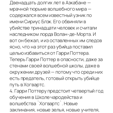
Двенадцать долгих лет в Азкабане —
мрачной тюрьме волшебного мира —
содержался всем известный узник по
имени Сириус Блэк. Его обвиняли в
убийстве тринадцати человек и считали
наследником лорда Волан-де-Морта. И
вот он бежал, и из оставленных им следов
ясно, что на этот раз убийца поставил
целью избавиться от Гарри Поттера.
Теперь Гарри Поттер в опасности, даже за
стенами своей волшебной школы, даже в
окружении друзей — потому что среди них
есть предатель, готовый открыть убийце
путь в Хогвартс.
4. Гарри Поттеру предстоит четвертый год
обучения в Школе чародейства и
волшебства `Хогвартс`. Новые
заклинания, новые зелья, новые учителя,