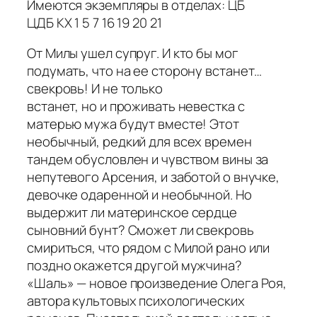
Имеются экземпляры в отделах: ЦБ
ЦДБ КХ 1 5 7 16 19 20 21
От Милы ушел супруг. И кто бы мог
подумать, что на ее сторону встанет…
свекровь! И не только
встанет, но и проживать невестка с
матерью мужа будут вместе! Этот
необычный, редкий для всех времен
тандем обусловлен и чувством вины за
непутевого Арсения, и заботой о внучке,
девочке одаренной и необычной. Но
выдержит ли материнское сердце
сыновний бунт? Сможет ли свекровь
смириться, что рядом с Милой рано или
поздно окажется другой мужчина?
«Шаль» — новое произведение Олега Роя,
автора культовых психологических