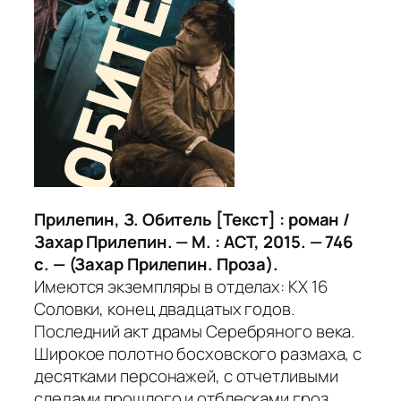
Прилепин, З. Обитель [Текст] : роман /
Захар Прилепин. — М. : АСТ, 2015. — 746
с. — (Захар Прилепин. Проза).
Имеются экземпляры в отделах: КХ 16
Соловки, конец двадцатых годов.
Последний акт драмы Серебряного века.
Широкое полотно босховского размаха, с
десятками персонажей, с отчетливыми
следами прошлого и отблесками гроз