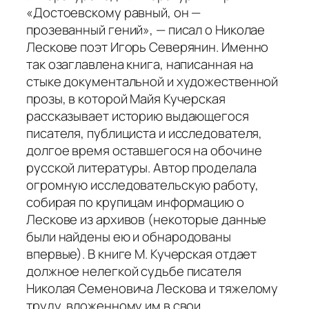
«Достоевскому равный, он —
прозеванный гений», — писал о Николае
Лескове поэт Игорь Северянин. Именно
так озаглавлена книга, написанная на
стыке документальной и художественной
прозы, в которой Майя Кучерская
рассказывает историю выдающегося
писателя, публициста и исследователя,
долгое время оставшегося на обочине
русской литературы. Автор проделала
огромную исследовательскую работу,
собирая по крупицам информацию о
Лескове из архивов (некоторые данные
были найдены ею и обнародованы
впервые). В книге М. Кучерская отдает
должное нелегкой судьбе писателя
Николая Семеновича Лескова и тяжелому
труду, вложенному им в свои