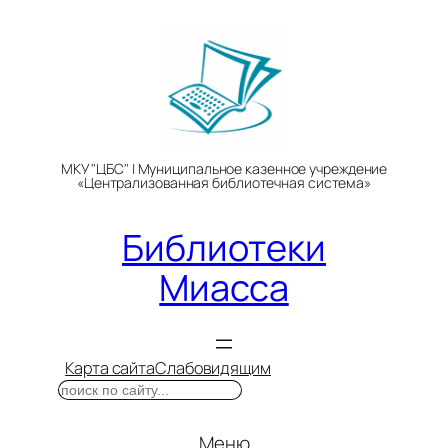
Перейти
к
содержимому
МКУ "ЦБС" | Муниципальное казенное учреждение
«Централизованная библиотечная система»
Библиотеки
Миасса
Карта сайта
Слабовидящим
Поиск
Меню