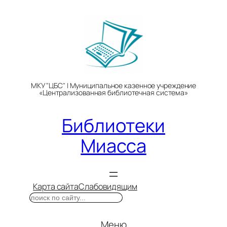
Перейти
к
содержимому
МКУ "ЦБС" | Муниципальное казенное учреждение
«Централизованная библиотечная система»
Библиотеки
Миасса
Карта сайта
Слабовидящим
Поиск
Меню