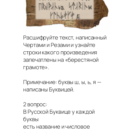
Расшифруйте текст, написанный
Чертами и Резами и узнайте
строки какого произведения
запечатлены на «берестяной
грамоте».
Примечание: буквы ш, ы, ь, я —
написаны Буквицей.
2 вопрос:
В Русской Буквице у каждой
буквы
есть название и числовое