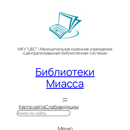
Перейти
к
содержимому
МКУ "ЦБС" | Муниципальное казенное учреждение
«Централизованная библиотечная система»
Библиотеки
Миасса
Карта сайта
Слабовидящим
Поиск
Меню