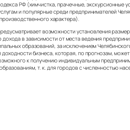
одекса РФ (химчистка, прачечные, экскурсионные усл
услугам и популярные среди предпринимателей Челя
непроизводственного характера).
 предусматривает возможности установления разме
дохода в зависимости от места ведения предприни
пальных образований, за исключением Челябинского
доходности бизнеса, которая, по прогнозам, может бы
озможного к получению индивидуальным предприним
бразованиям, т. к. для городов с численностью на