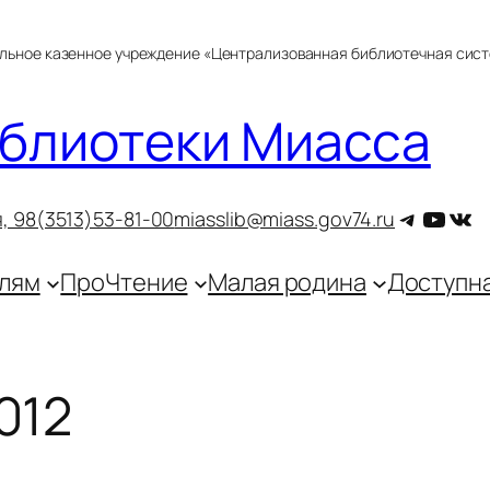
альное казенное учреждение «Централизованная библиотечная сис
блиотеки Миасса
Telegra
YouT
ВКо
, 9
8(3513)53-81-00
miasslib@miass.gov74.ru
лям
ПроЧтение
Малая родина
Доступн
012