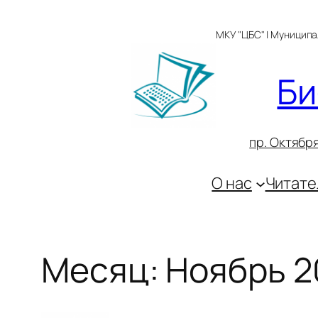
Перейти
к
МКУ "ЦБС" | Муницип
содержимому
Би
пр. Октября
О нас
Читате
Месяц:
Ноябрь 2