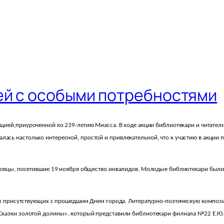
ей с особыми потребностями
кцией,
приуроченной ко 239-летию Миасса. В ходе акции библиотекари и читатели
ась настолько интересной, простой и привлекательной, что к участию в акции
РТовцы, посетившие 19 ноября общество инвалидов. Молодые библиотекари были
сех присутствующих с прошедшим Днем города. Литературно-поэтическую компози
«Сказки золотой долины», который представили библиотекари филиала №22 Е.Ю