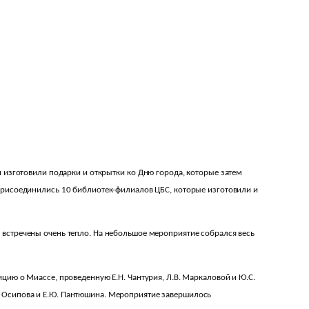
 изготовили подарки и открытки ко Дню города, которые затем
 присоединились 10 библиотек-филиалов ЦБС, которые изготовили и
 встречены очень тепло. На небольшое мероприятие собрался весь
цию о Миассе, проведенную Е.Н. Чантурия, Л.В. Маркаловой и Ю.С.
. Осипова и Е.Ю. Пантюшина. Мероприятие завершилось