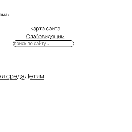
тема»
Карта сайта
Слабовидящим
Поиск
m
ube
нтакте
ая среда
Детям