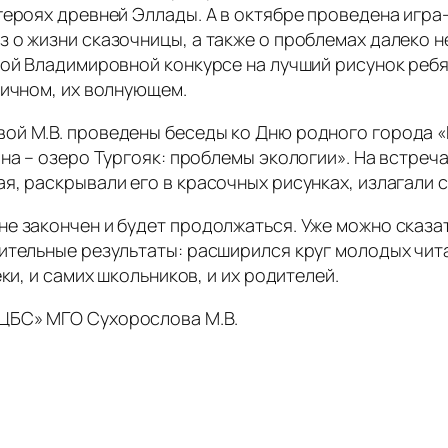
ероях древней Эллады. А в октябре проведена игра-
 о жизни сказочницы, а также о проблемах далеко н
той Владимировной конкурсе на лучший рисунок реб
личном, их волнующем.
ой М.В. проведены беседы ко Дню родного города «
ина – озеро Тургояк: проблемы экологии». На встреч
я, раскрывали его в красочных рисунках, излагали 
е закончен и будет продолжаться. Уже можно сказат
ительные результаты: расширился круг молодых чита
ки, и самих школьников, и их родителей.
ЦБС» МГО Сухорослова М.В.