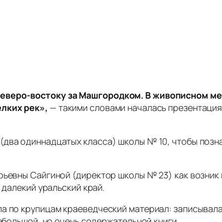
еверо-востоку за Машгородком. В живописном мес
лких рек»,
— такими словами началась презентация
(два одиннадцатых класса) школы № 10, чтобы позн
рьевны Сайгиной (директор школы № 23) как возник 
 далекий уральский край.
а по крупицам краеведческий материал: записывала
небольшой, но очень содержательной книги.