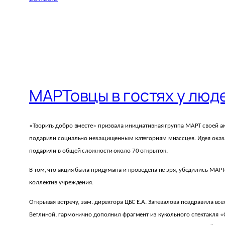
МАРТовцы в гостях у люд
«Творить добро вместе» призвала инициативная группа МАРТ своей а
подарили социально незащищенным категориям миассцев. Идея оказал
подарили в общей сложности около 70 открыток.
В том, что акция была придумана и проведена не зря, убедились МА
коллектив учреждения.
Открывая встречу, зам. директора ЦБС Е.А. Запевалова поздравила в
Ветлиной, гармонично дополнил фрагмент из кукольного спектакля 