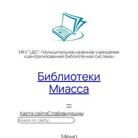
Перейти
к
содержимому
МКУ "ЦБС" | Муниципальное казенное учреждение
«Централизованная библиотечная система»
Библиотеки
Миасса
Карта сайта
Слабовидящим
Поиск
Меню