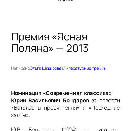
Премия «Ясная
Поляна» — 2013
Написано
Ольга Шакирова
в
Литературные премии
Номинация «Современная классика»:
Юрий Васильевич Бондарев
за повести
«Батальоны просят огня» и «Последние
залпы».
Ю.В. Бондарев (1924) – писатель,