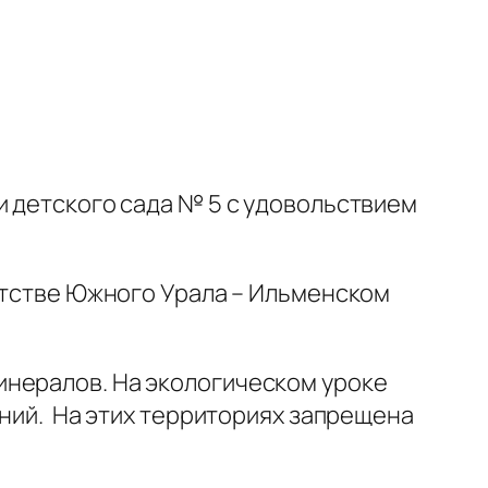
и детского сада № 5 с удовольствием
гатстве Южного Урала – Ильменском
инералов. На экологическом уроке
ений. На этих территориях запрещена