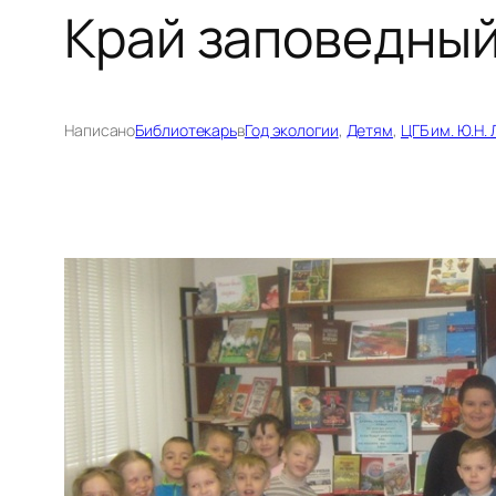
Край заповедный
Написано
Библиотекарь
в
Год экологии
, 
Детям
, 
ЦГБ им. Ю.Н.