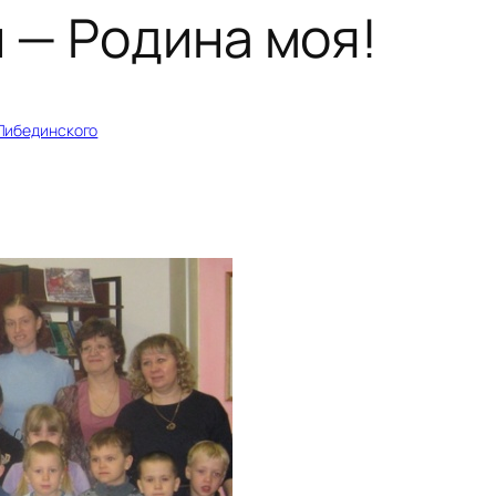
 — Родина моя!
 Либединского