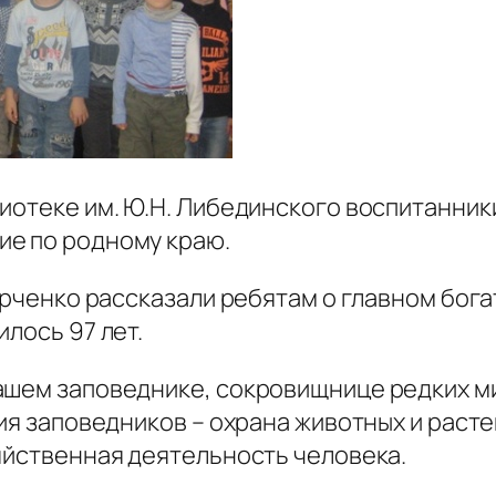
иотеке им. Ю.Н. Либединского воспитанник
ие по родному краю.
Харченко рассказали ребятам о главном бо
лось 97 лет.
ашем заповеднике, сокровищнице редких м
ния заповедников – охрана животных и раст
яйственная деятельность человека.