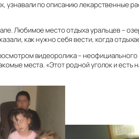
х, узнавали по описанию лекарственные ра
ле. Любимое место отдыха уральцев – озер
казали, как нужно себя вести, когда отдыха
росмотром видеоролика – неофициального 
акомые места. «Этот родной уголок и есть 