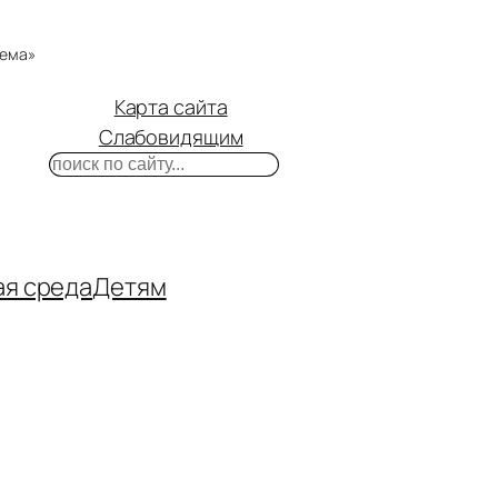
тема»
Карта сайта
Слабовидящим
Поиск
m
ube
нтакте
ая среда
Детям