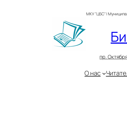
Перейти
к
МКУ "ЦБС" | Муницип
содержимому
Би
пр. Октября
О нас
Читате