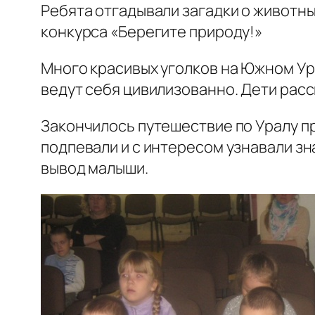
Ребята отгадывали загадки о животны
конкурса «Берегите природу!»
Много красивых уголков на Южном Ура
ведут себя цивилизованно. Дети расс
Закончилось путешествие по Уралу п
подпевали и с интересом узнавали зн
вывод малыши.