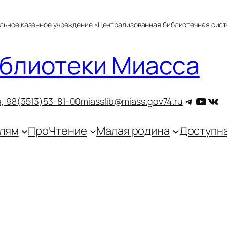
альное казенное учреждение «Централизованная библиотечная сис
блиотеки Миасса
Telegra
YouT
ВКо
, 9
8(3513)53-81-00
miasslib@miass.gov74.ru
лям
ПроЧтение
Малая родина
Доступн