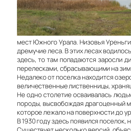
мест Южного Урала. Низовья Уреньги
дремучие леса. В этих лесах водилось
здесь, то там попадаются заросли 
перелесками, сбрасывающими на зиму
Недалеко от поселка находится озер
величественные лиственницы, хранящ
Не одно столетие осваивалась людьм
породы, высвобождая драгоценный ме
которое лежало на поверхности до ур
В 1930 году здесь появился поселок, 
Существует несколько версий, объяс