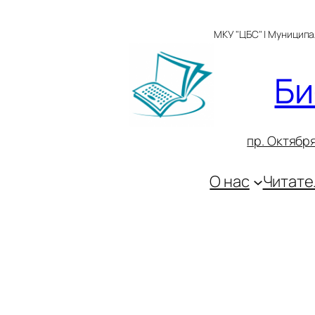
Перейти
к
МКУ "ЦБС" | Муницип
содержимому
Би
пр. Октября
О нас
Читате