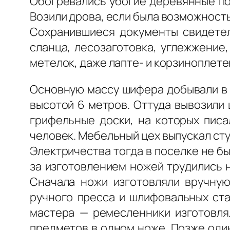
Обогревались убогие деревянные пос
Возили дрова, если была возможность,
Сохранившиеся документы свидетел
сланца, лесозаготовка, углежжение,
метелок, даже лапте- и корзиноплете
Основную массу шифера добывали в н
высотой 6 метров. Оттуда вывозили 
грифельные доски, на которых писа
человек. Мебельный цех выпускал ст
Электричества тогда в поселке не б
за изготовлением ножей трудились 
Сначала ножи изготовляли вручную
ручного пресса и шлифовальных ста
мастера — ремесленники изготовлял
предметов в одном ноже. Позже оди