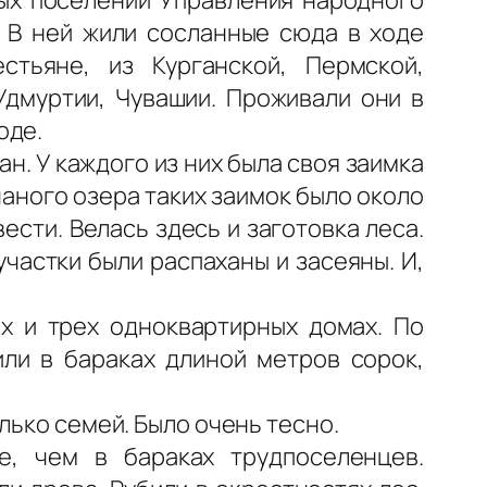
. В ней жили сосланные сюда в ходе
стьяне, из Курганской, Пермской,
Удмуртии, Чувашии. Проживали они в
оде.
. У каждого из них была своя заимка
чаного озера таких заимок было около
ести. Велась здесь и заготовка леса.
участки были распаханы и засеяны. И,
ах и трех одноквартирных домах. По
или в бараках длиной метров сорок,
лько семей. Было очень тесно.
, чем в бараках трудпоселенцев.