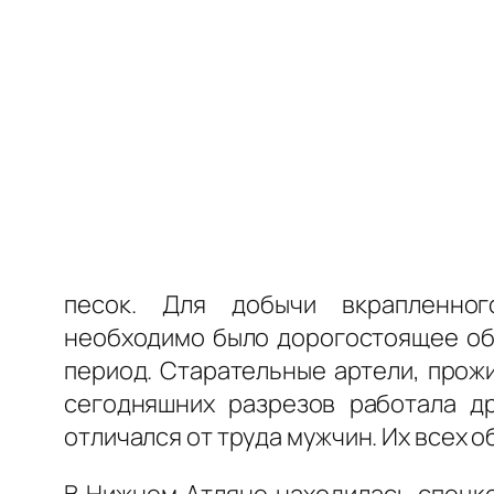
песок. Для добычи вкрапленно
необходимо было дорогостоящее обо
период. Старательные артели, прожи
сегодняшних разрезов работала др
отличался от труда мужчин. Их всех 
В Нижнем Атляне находилась спецк