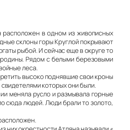
 расположен в одном из живописных
адные склоны горы Круглой покрывают
огаты рыбой. И сейчас еще в округе то
ородины. Рядом с белыми березовыми
войные леса.
третить высоко поднявшие свои кроны
 свидетелями которых они были.
нии меняла русло и размывала горные
о сюда людей. Люди брали то золото,
 расположен.
з них окрестности Атляна называли «