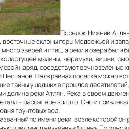
Поселок Нижний Атлян
, восточные склоны горы Медвежьей и зап
 много зверей и птиц, а реки и озера были б
дикорастущей малины, черемухи, вишни, см
 свой наряд, соседствуют вечнозеленые х
о Песчаное. На окраинах поселка можно вс
ие тайны ушедших в прошлое десятилетий,
и долина реки Атлян. Река в своем движе
талл – рассыпное золото. Оно и привлекал
овня грунтовых вод.
названный по имени реки, возле которой он
няющий смысл названия «Атлян». По одной и