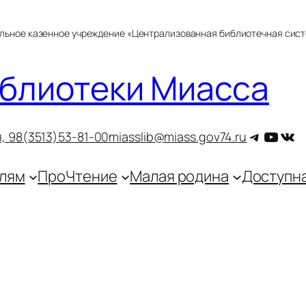
альное казенное учреждение «Централизованная библиотечная сис
блиотеки Миасса
Telegra
YouT
ВКо
, 9
8(3513)53-81-00
miasslib@miass.gov74.ru
лям
ПроЧтение
Малая родина
Доступн