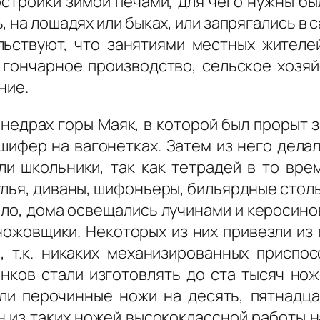
тройки зимой печами, для чего нужны был
 на лошадях или быках, или запрягались в с
ьствуют, что занятиями местных жителе
 гончарное производство, сельское хозяй
ние.
едрах горы Маяк, в которой был прорыт з
шифер на вагонетках. Затем из него делал
ли школьники, так как тетрадей в то вре
улья, диваны, шифоньеры, бильярдные столы
ыло, дома освещались лучинами и керосин
ножовщики. Некоторых из них привезли из 
, т.к. никаких механизированных приспо
нков стали изготовлять до ста тысяч но
и перочинные ножи на десять, пятнадца
н из таких ножей высококлассной работы н