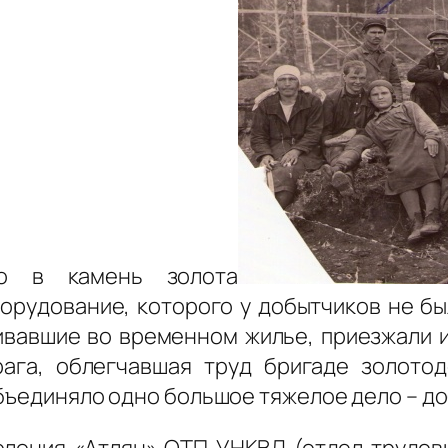
го в камень золота
рудование, которого у добытчиков не был
вавшие во временном жилье, приезжали и 
ага, облегчавшая труд бригаде золото
объединяло одно большое тяжелое дело – до
олония «Атлян» ОТП УНКВД (отдел трудов