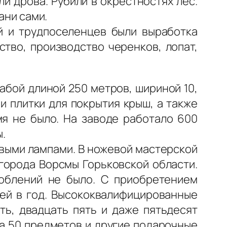
и дрова. Рубили в окрестностях лес.
ани сами.
й и трудпоселенцев были выработка
ство, производство черенков, лопат,
абой длиной 250 метров, шириной 10,
и плитки для покрытия крыш, а также
мя не было. На заводе работало 600
.
овыми лампами. В ножевой мастерской
города Ворсмы Горьковской области.
соблений не было. С приобретением
жей в год. Высококвалифицированные
ть, двадцать пять и даже пятьдесят
а 50 предметов и другие подарочные