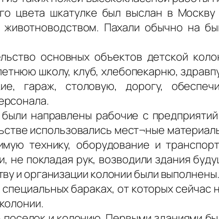
о цвета шкатулке был выслан в Москву 
животноводством. Пахали обычно на бы
льство основных объектов детской коло
етнюю школу, клуб, хлебопекарню, здравпу
кие, гараж, столовую, дорогу, обеспе
ерсонала.
 были направлены рабочие с предприятий 
льстве использовались мест¬ные материалы
имую технику, оборудование и транспор
, не покладая рук, возводили здания будущ
тву и организации колонии были выполнены
специальных бараках, от которых сейчас 
колонии.
поселок и колонию. Первыми зданиями был