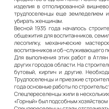
изделия в отполированной вишневог
трудпоселенцы еще земледелием и 
убирать женщинам.
Весной 1935 года началось строите
общежития для воспитанников, семил
лесопилку, механические мастерс
воспитанников и об¬служивающего п
Для выполнения этих работ в Атлян
других городов области. На строите
бутовый, кирпич и другие. Необход
Трудпоселенцы и приезжие строители
года основные работы по строительс
Спецпереселенцы жили в нескольких 
«Горный» был подсобным хозяйством 
Спецпереселенцы стали отстраивать 