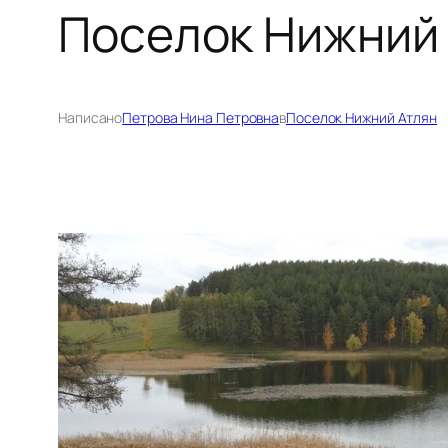
Поселок Нижний 
Написано
Петрова Нина Петровна
в
Поселок Нижний Атлян