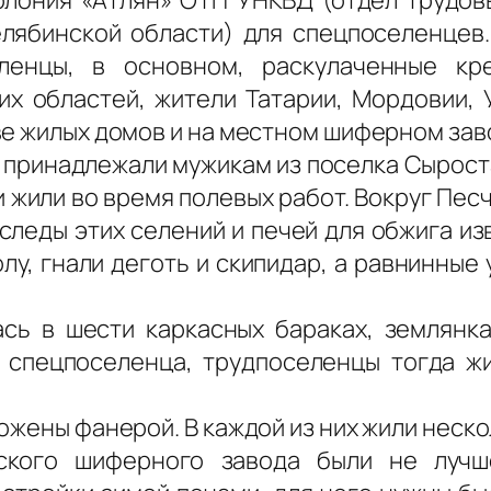
лябинской области) для спецпоселенцев
ленцы, в основном, раскулаченные кре
гих областей, жители Татарии, Мордовии, 
ве жилых домов и на местном шиферном зав
принадлежали мужикам из поселка Сыростан
 жили во время полевых работ. Вокруг Пес
следы этих селений и печей для обжига изв
у, гнали деготь и скипидар, а равнинные 
сь в шести каркасных бараках, землянк
 спецпоселенца, трудпоселенцы тогда ж
ожены фанерой. В каждой из них жили неско
ского шиферного завода были не лучше