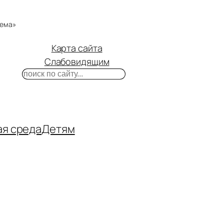
тема»
Карта сайта
Слабовидящим
Поиск
m
ube
нтакте
ая среда
Детям