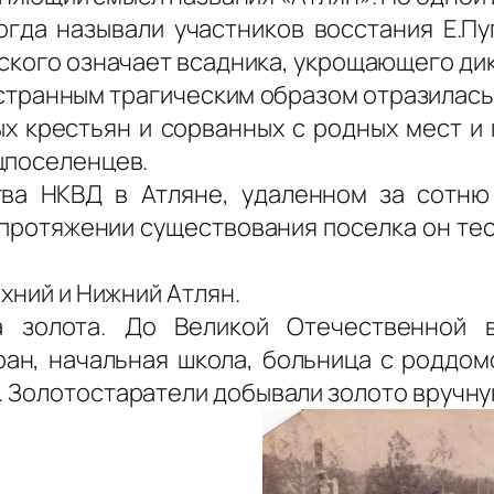
огда называли участников восстания Е.Пуг
кского означает всадника, укрощающего ди
» странным трагическим образом отразилас
х крестьян и сорванных с родных мест и
цпоселенцев.
ва НКВД в Атляне, удаленном за сотню
 протяжении существования поселка он те
рхний и Нижний Атлян.
 золота. До Великой Отечественной 
ан, начальная школа, больница с роддомо
. Золотостаратели добывали золото вручн