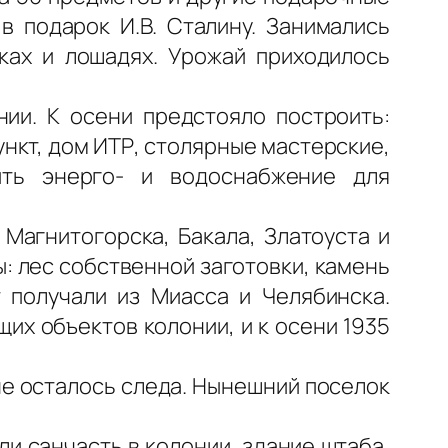
в подарок И.В. Сталину. Занимались
ках и лошадях. Урожай приходилось
нии. К осени предстояло построить:
нкт, дом ИТР, столярные мастерские,
чить энерго- и водоснабжение для
Магнитогорска, Бакала, Златоуста и
: лес собственной заготовки, камень
т получали из Миасса и Челябинска.
их объектов колонии, и к осени 1935
.
не осталось следа. Нынешний поселок
и санчасть в колонии, здание штаба,