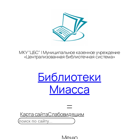
Перейти
к
содержимому
МКУ "ЦБС" | Муниципальное казенное учреждение
«Централизованная библиотечная система»
Библиотеки
Миасса
Карта сайта
Слабовидящим
Поиск
Меню