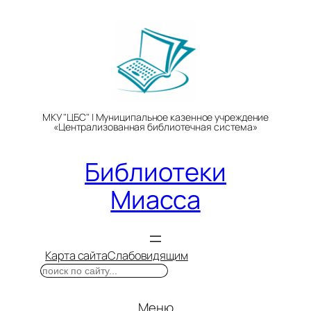
Перейти
к
содержимому
МКУ "ЦБС" | Муниципальное казенное учреждение
«Централизованная библиотечная система»
Библиотеки
Миасса
Карта сайта
Слабовидящим
Поиск
Меню