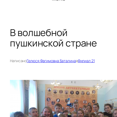
В волшебной
пушкинской стране
Написано
Гелюся Фагимовна Баталина
в
Филиал 21