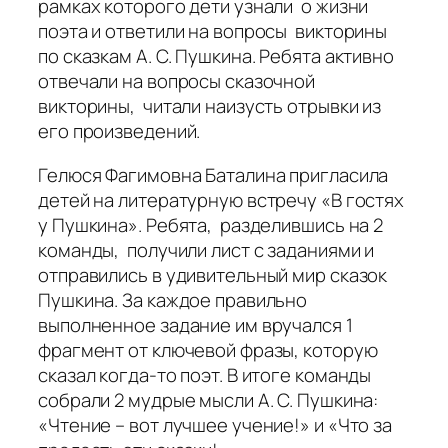
рамках которого дети узнали о жизни
поэта и ответили на вопросы викторины
по сказкам А. С. Пушкина. Ребята активно
отвечали на вопросы сказочной
викторины, читали наизусть отрывки из
его произведений.
Гелюся Фагимовна Баталина пригласила
детей на литературную встречу «В гостях
у Пушкина». Ребята, разделившись на 2
команды, получили лист с заданиями и
отправились в удивительный мир сказок
Пушкина. За каждое правильно
выполненное задание им вручался 1
фрагмент от ключевой фразы, которую
сказал когда-то поэт. В итоге команды
собрали 2 мудрые мысли А. С. Пушкина:
«Чтение – вот лучшее учение!» и «Что за