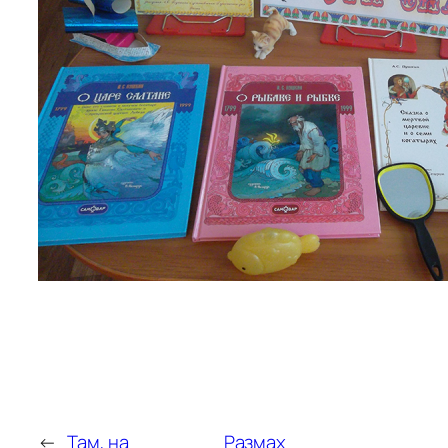
←
Там, на
Размах