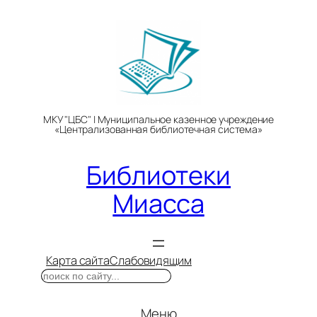
Перейти
к
содержимому
МКУ "ЦБС" | Муниципальное казенное учреждение
«Централизованная библиотечная система»
Библиотеки
Миасса
Карта сайта
Слабовидящим
Поиск
Меню