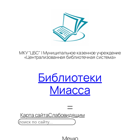
Перейти
к
содержимому
МКУ "ЦБС" | Муниципальное казенное учреждение
«Централизованная библиотечная система»
Библиотеки
Миасса
Карта сайта
Слабовидящим
Поиск
Меню