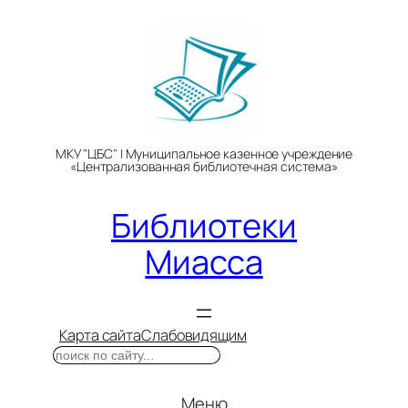
Перейти
к
содержимому
МКУ "ЦБС" | Муниципальное казенное учреждение
«Централизованная библиотечная система»
Библиотеки
Миасса
Карта сайта
Слабовидящим
Поиск
Меню