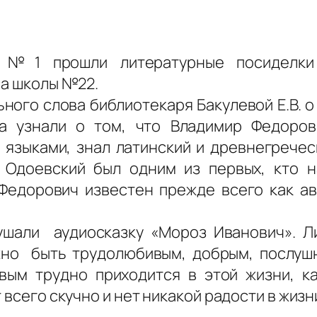
е №1 прошли литературные посиделки
са школы №22.
ного слова библиотекаря Бакулевой Е.В. о
а узнали о том, что Владимир Федоров
м языками, знал латинский и древнегрече
 Одоевский был одним из первых, кто н
едорович известен прежде всего как авт
шали аудиосказку «Мороз Иванович». Л
жно быть трудолюбивым, добрым, послушн
вым трудно приходится в этой жизни, к
 всего скучно и нет никакой радости в жизн