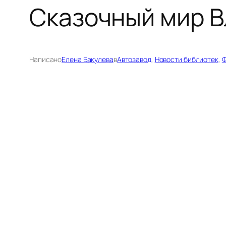
Сказочный мир 
Написано
Елена Бакулева
в
Автозавод
, 
Новости библиотек
, 
Ф