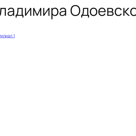
Владимира Одоевск
илиал 1