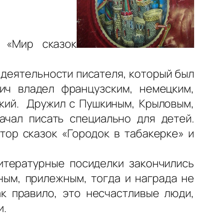
 «Мир сказок
 деятельности писателя, который был
ич владел французским, немецким,
ский. Дружил с Пушкиным, Крыловым,
ачал писать специально для детей.
ор сказок «Городок в табакерке» и
итературные посиделки закончились
ым, прилежным, тогда и награда не
ак правило, это несчастливые люди,
и.