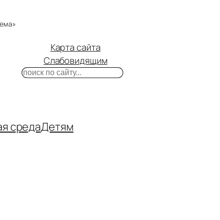
тема»
Карта сайта
Слабовидящим
Поиск
m
ube
нтакте
ая среда
Детям