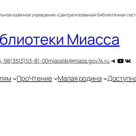
альное казенное учреждение «Централизованная библиотечная сис
блиотеки Миасса
Telegra
YouT
ВКо
, 9
8(3513)53-81-00
miasslib@miass.gov74.ru
лям
ПроЧтение
Малая родина
Доступн