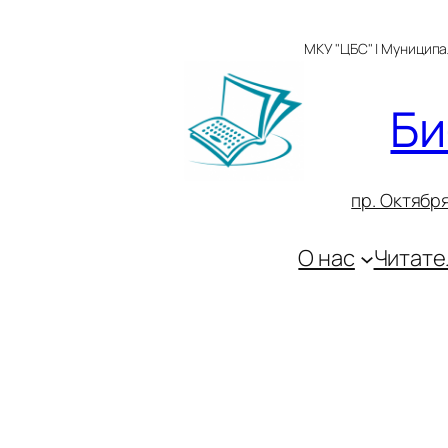
Перейти
к
МКУ "ЦБС" | Муницип
содержимому
Би
пр. Октября
О нас
Читате