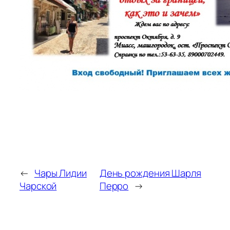
←
Чары Лидии
День рождения Шарля
Чарской
Перро
→