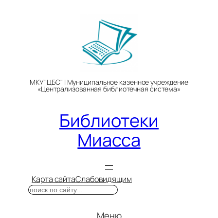
Перейти
к
содержимому
МКУ "ЦБС" | Муниципальное казенное учреждение
«Централизованная библиотечная система»
Библиотеки
Миасса
Карта сайта
Слабовидящим
Поиск
Меню