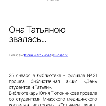
Она Татьяною
звалась…
Написано
Юлия Максимова
в
Филиал 21
25 января в библиотеке – филиале №21
прошла библиотечная акция «День
студентов и Татьян».
Библиотекарь Юлия Тютюнникова провела
со студентами Миасского медицинского
колледжа викторины «Татьянин день»,