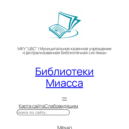
Перейти
к
содержимому
МКУ "ЦБС" | Муниципальное казенное учреждение
«Централизованная библиотечная система»
Библиотеки
Миасса
Карта сайта
Слабовидящим
Поиск
Меню