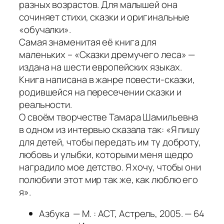
разных возрастов. Для малышей она
сочиняет стихи, сказки и оригинальные
«обучалки».
Самая знаменитая её книга для
маленьких – «Сказки дремучего леса» —
издана на шести европейских языках.
Книга написана в жанре повести-сказки,
родившейся на пересечении сказки и
реальности.
О своём творчестве Тамара Шамильевна
в одном из интервью сказала так: «Я пишу
для детей, чтобы передать им ту доброту,
любовь и улыбки, которыми меня щедро
наградило мое детство. Я хочу, чтобы они
полюбили этот мир так же, как люблю его
я».
Азбука — М. : АСТ, Астрель, 2005. — 64