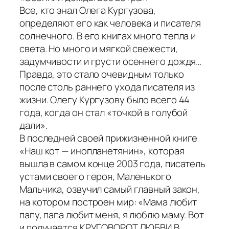
Все, кто знал Олега Кургузова,
определяют его как человека и писателя
солнечного. В его книгах много тепла и
света. Но много и мягкой свежести,
задумчивости и грусти осеннего дождя…
Правда, это стало очевидным только
после столь раннего ухода писателя из
жизни. Олегу Кургузову было всего 44
года, когда он стал «точкой в голубой
дали».
В последней своей прижизненной книге
«Наш кот — инопланетянин», которая
вышла в самом конце 2003 года, писатель
устами своего героя, Маленького
Мальчика, озвучил самый главный закон,
на котором построен мир: «Мама любит
папу, папа любит меня, я люблю маму. Вот
и получается КРУГОВОРОТ ЛЮБВИ В