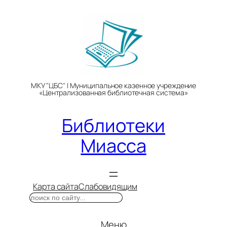
Перейти
к
содержимому
МКУ "ЦБС" | Муниципальное казенное учреждение
«Централизованная библиотечная система»
Библиотеки
Миасса
Карта сайта
Слабовидящим
Поиск
Меню