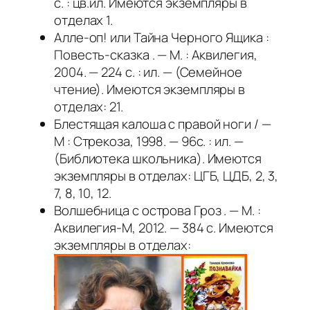
с. : цв.ил. Имеются экземпляры в
отделах 1.
Алле-оп! или Тайна Черного Ящика :
Повесть-сказка . — М. : Аквилегия,
2004. — 224 с. : ил. — (Семейное
чтение). Имеются экземпляры в
отделах: 21.
Блестящая калоша с правой ноги / —
М : Стрекоза, 1998. — 96с. : ил. —
(Библиотека школьника). Имеются
экземпляры в отделах: ЦГБ, ЦДБ, 2, 3,
7, 8, 10, 12.
Волшебница с острова Гроз . — М. :
Аквилегия-М, 2012. — 384 с. Имеются
экземпляры в отделах: