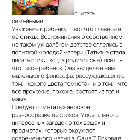
считать
семейными.
Уважение к ребенку — вот что главное в
её стихах. Воспоминания о собственном,
не таком уж далёком детстве сплелись с
попыткой молодой матери (Татьяна стала
писать стихи, когда родился сын) понять,
что такое ребёнок. Она увидела в нём
маленького философа, рассуждающего о
том, «какого цвета темнота», и о том, «что
все прохожие, похоже, состоят из пап и
мам».
Следует отметить жанровое
разнообразие её стихов. У поэта много
интересных загадок о тех вещах и
предметах, которые окружают
современного малыша. Сама Т. Бокова в