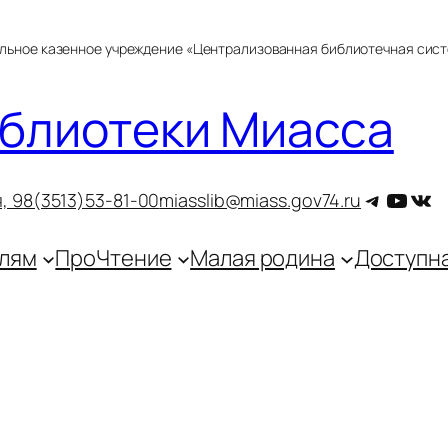
альное казенное учреждение «Централизованная библиотечная сис
блиотеки Миасса
Telegra
YouT
ВКо
, 9
8(3513)53-81-00
miasslib@miass.gov74.ru
лям
ПроЧтение
Малая родина
Доступн