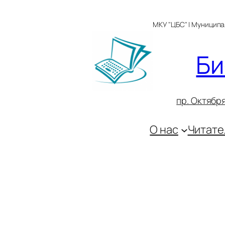
Перейти
к
МКУ "ЦБС" | Муницип
содержимому
Би
пр. Октября
О нас
Читате