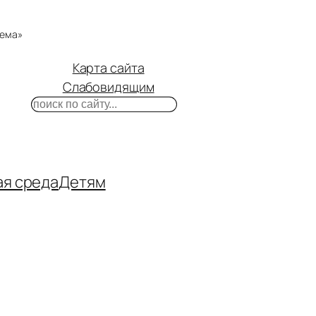
тема»
Карта сайта
Слабовидящим
Поиск
m
ube
нтакте
ая среда
Детям