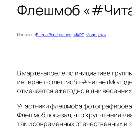
Флешмоб «#Чит
Написано
Елена Запевалова
в
МАРТ
, 
Молодежи
В марте-апреле по инициативе групп
интернет-флешмоб «#ЧитаетМолодежь
отмечается ежегодно в дни весенних
Участники флешмоба фотографировали
Флешмоб показал, что круг чтения ми
так и современных отечественных и 