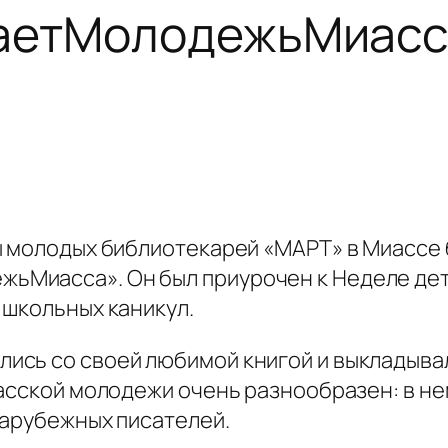
аетМолодежьМиасс
ы молодых библиотекарей «МАРТ» в Миассе
Миасса». Он был приурочен к Неделе детс
 школьных каникул.
сь со своей любимой книгой и выкладывал
асской молодежи очень разнообразен: в нем
зарубежных писателей.