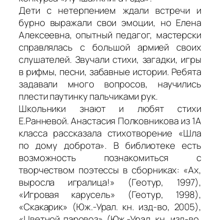
Дети с нетерпением ждали встречи и
бурно выражали свои эмоции, но Елена
Алексеевна, опытный педагог, мастерски
справлялась с большой армией своих
слушателей. Звучали стихи, загадки, игры
в рифмы, песни, забавные истории. Ребята
задавали много вопросов, научились
плести паутинку пальчиками рук.
Школьники знают и любят стихи
Е.Ранневой. Анастасия Полковникова из 1А
класса рассказала стихотворение «Шла
по дому доброта». В библиотеке есть
возможность познакомиться с
творчеством поэтессы в сборниках: «Ах,
выросла игралица!» (Геотур, 1997),
«Игровая карусель» (Геотур, 1998),
«Скакарик» (Юж.-Урал. кн. изд-во, 2005),
«Цветной паровоз» (Юж.-Урал. кн. изд-во,