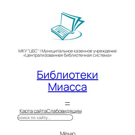
Перейти
к
содержимому
МКУ "ЦБС" | Муниципальное казенное учреждение
«Централизованная библиотечная система»
Библиотеки
Миасса
Карта сайта
Слабовидящим
Поиск
Меню