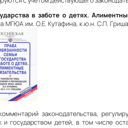
ируются с учетом действующего законодате
ударства в заботе о детях. Алиментны
ГЮА им. О.Е. Кутафина, к.ю.н. С.П. Гришаева
комментарий законодательства, регулир
к и государством детей, в том числе ост