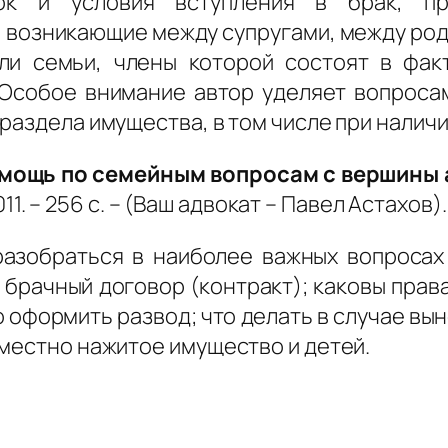
ок и условия вступления в брак, пр
возникающие между супругами, между роди
и семьи, члены которой состоят в фак
 Особое внимание автор уделяет вопроса
раздела имущества, в том числе при наличии
омощь по семейным вопросам с вершины
011. – 256 с. – (Ваш адвокат – Павел Астахов).
азобраться в наиболее важных вопросах
 брачный договор (контракт); каковы прав
о оформить развод; что делать в случае в
вместно нажитое имущество и детей.