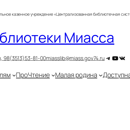
альное казенное учреждение «Централизованная библиотечная сис
блиотеки Миасса
Telegra
YouT
ВКо
, 9
8(3513)53-81-00
miasslib@miass.gov74.ru
лям
ПроЧтение
Малая родина
Доступн