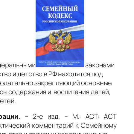
едеральными
законами
нство и детство в РФ находятся под
онодательно закрепляющий основные
сы содержания и воспитания детей,
етей.
рации.
– 2-е изд. – М.: АСТ: АСТ
актический комментарий к Семейному