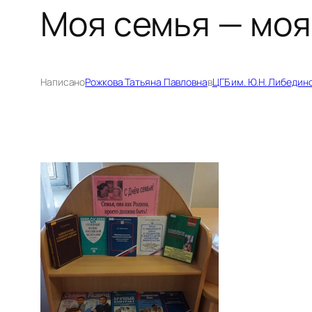
Моя семья — моя
Написано
Рожкова Татьяна Павловна
в
ЦГБ им. Ю.Н. Либедин