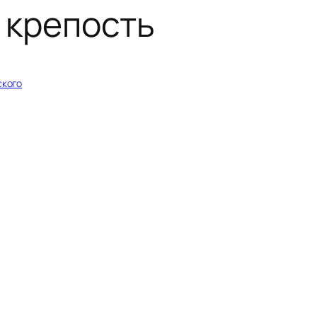
 крепость
ского