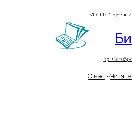
Перейти
к
МКУ "ЦБС" | Муницип
содержимому
Би
пр. Октября
О нас
Читате