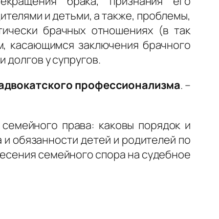
екращения брака, признания его
телями и детьми, а также, проблемы,
тически брачных отношениях (в так
м, касающимся заключения брачного
 долгов у супругов.
 адвокатского профессионализма
. –
 семейного права: каковы порядок и
а и обязанности детей и родителей по
ынесения семейного спора на судебное