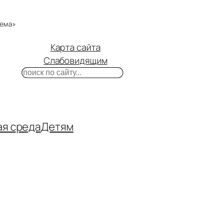
тема»
Карта сайта
Слабовидящим
Поиск
m
ube
нтакте
ая среда
Детям