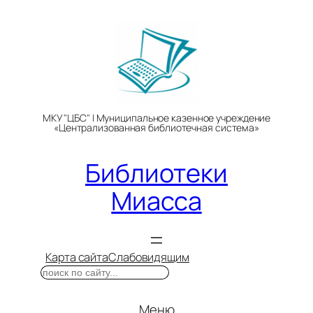
Перейти
к
содержимому
МКУ "ЦБС" | Муниципальное казенное учреждение
«Централизованная библиотечная система»
Библиотеки
Миасса
Карта сайта
Слабовидящим
Поиск
Меню