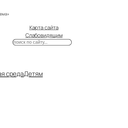
тема»
Карта сайта
Слабовидящим
Поиск
m
ube
нтакте
ая среда
Детям