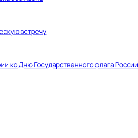
ескую встречу
ии ко Дню Государственного флага Росси