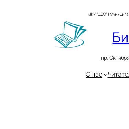
Перейти
к
МКУ "ЦБС" | Муницип
содержимому
Би
пр. Октября
О нас
Читате