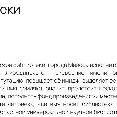
теки
ской библиотеке города Миасса исполнится 
 Либединского. Присвоение имени б
епутацию, повышает её имидж, выделяет ее
и имя земляка, значит, предстоит неск
е, пополнять фонд произведениями местны
ти человека, чье имя носит библиотека.
бластной универсальной научной библиот