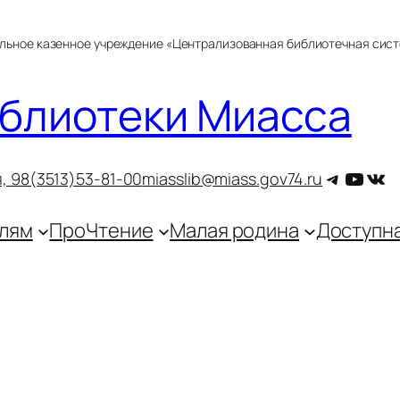
альное казенное учреждение «Централизованная библиотечная сис
блиотеки Миасса
Telegra
YouT
ВКо
, 9
8(3513)53-81-00
miasslib@miass.gov74.ru
лям
ПроЧтение
Малая родина
Доступн