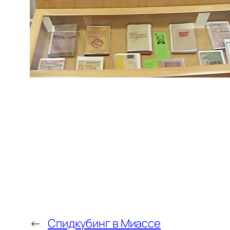
←
Спидкубинг в Миассе