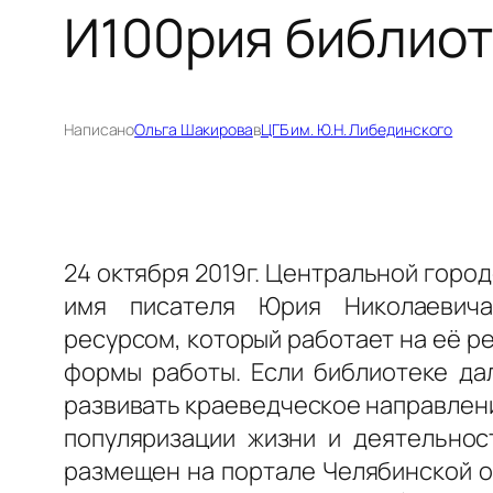
И100рия библио
Написано
Ольга Шакирова
в
ЦГБ им. Ю.Н. Либединского
24 октября 2019г. Центральной город
имя писателя Юрия Николаевича
ресурсом, который работает на её р
формы работы. Если библиотеке дал
развивать краеведческое направлени
популяризации жизни и деятельнос
размещен на портале Челябинской о