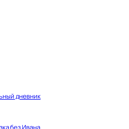
льный дневник
азка без Ивана