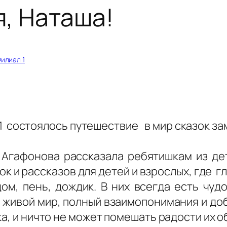
, Наташа!
илиал 1
№1 состоялось путешествие в мир сказок з
Агафонова рассказала ребятишкам из де
к и рассказов для детей и взрослых, где г
дом, пень, дождик. В них всегда есть чуд
 живой мир, полный взаимопонимания и добр
ка, и ничто не может помешать радости их 