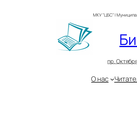
Перейти
к
МКУ "ЦБС" | Муницип
содержимому
Би
пр. Октября
О нас
Читате