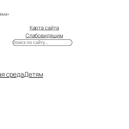
тема»
Карта сайта
Слабовидящим
Поиск
m
ube
нтакте
ая среда
Детям