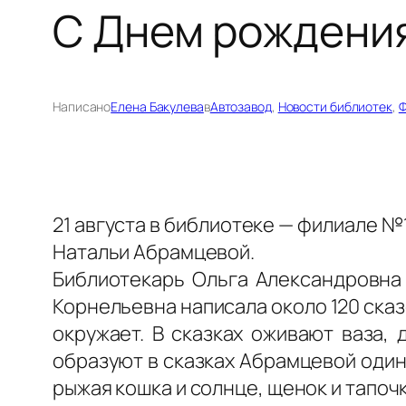
С Днем рождения
Написано
Елена Бакулева
в
Автозавод
, 
Новости библиотек
, 
Ф
21 августа в библиотеке — филиале 
Натальи Абрамцевой.
Библиотекарь Ольга Александровна 
Корнельевна написала около 120 сказо
окружает. В сказках оживают ваза, 
образуют в сказках Абрамцевой один
рыжая кошка и солнце, щенок и тапоч