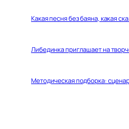
Какая песня без баяна, какая ск
Либединка приглашает на творч
Методическая подборка: сценар