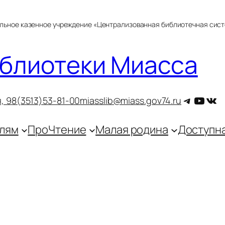
альное казенное учреждение «Централизованная библиотечная сис
блиотеки Миасса
Telegra
YouT
ВКо
, 9
8(3513)53-81-00
miasslib@miass.gov74.ru
лям
ПроЧтение
Малая родина
Доступн