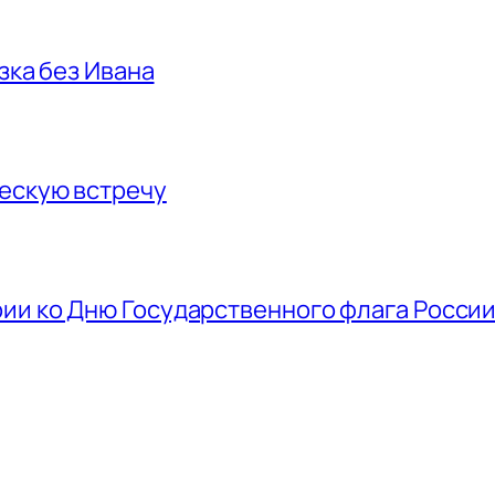
азка без Ивана
ескую встречу
ии ко Дню Государственного флага Росси