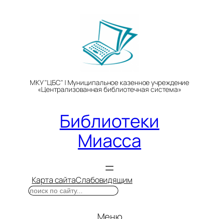
Перейти
к
содержимому
МКУ "ЦБС" | Муниципальное казенное учреждение
«Централизованная библиотечная система»
Библиотеки
Миасса
Карта сайта
Слабовидящим
Поиск
Меню