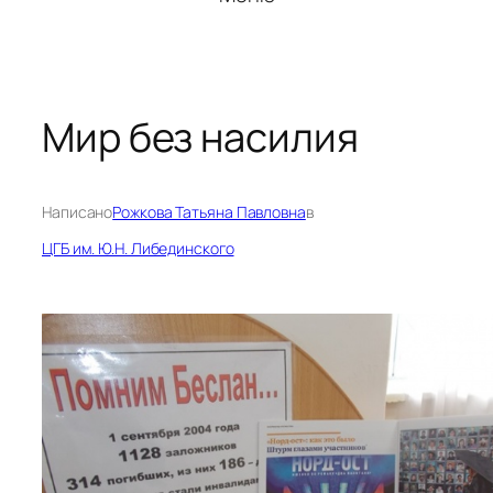
Мир без насилия
Написано
Рожкова Татьяна Павловна
в
ЦГБ им. Ю.Н. Либединского