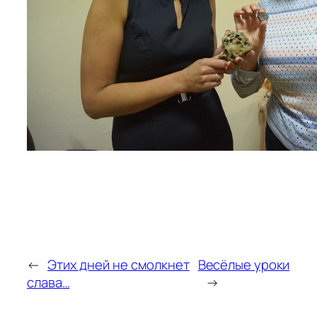
←
Этих дней не смолкнет
Весёлые уроки
слава…
→