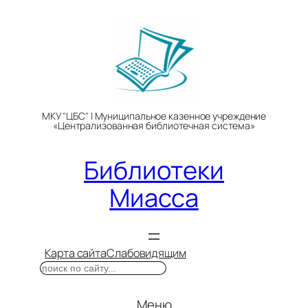
Перейти
к
содержимому
МКУ "ЦБС" | Муниципальное казенное учреждение
«Централизованная библиотечная система»
Библиотеки
Миасса
Карта сайта
Слабовидящим
Поиск
Меню