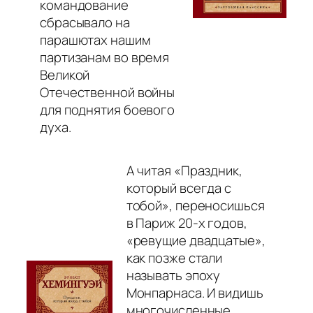
командование
сбрасывало на
парашютах нашим
партизанам во время
Великой
Отечественной войны
для поднятия боевого
духа.
А читая «Праздник,
который всегда с
тобой», переносишься
в Париж 20-х годов,
«ревущие двадцатые»,
как позже стали
называть эпоху
Монпарнаса. И видишь
многочисленные