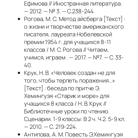
Ефимова // Иностранная литература.
— 2012. — № 3. — С.238-244.
Рогова, М. С. Метод айсберга [Текст] :
о жизни и творчестве американского
писателя, лауреата Нобелевской
премии 1954 г. для учащихся 8-11
классов / М. С. Рогова // Читаем,
учимся, играем . — 2017. — №7. — С. 33-
40.
Крук, Н. В. «Человек создан не для
того, чтобы терпеть поражения…»
[Текст] : беседа по притче Э.
Хемингуэя «Старик и море» для
учащихся 8 класса / Н. В. Крук //
Библиотечные уроки по чтению.
Сценарии. 1-9 классы: В 2 ч. Ч.2. 5-9 кл.
— 2010. — С. 219-224.
Антипова, А. М. Повесть Э.Хемингуэя