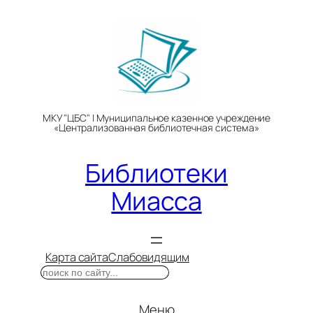
Перейти
к
содержимому
МКУ "ЦБС" | Муниципальное казенное учреждение
«Централизованная библиотечная система»
Библиотеки
Миасса
Карта сайта
Слабовидящим
Поиск
Меню