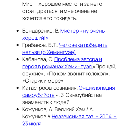
Мир — хорошее место, и за него
стоит драться, и мне очень не
хочется его покидать.
Бондаренко, В.
Мистер «ну очень
хороший!»
Грибанов, Б
.
Т
.
Человека победить
нельзя (о Хемингуэе)
Кабанова, С.
Проблема автора и
героя в романах Хемингуэя
«Прощай,
оружие», «По ком звонит колокол»,
«Старик и море»
Катастрофы сознания.
Энциклопедия
самоубийств
ч. 3. Самоубийства
знаменитых людей
Кожунков, А. Великий Хэм / А.
Кожунков //
Независимая газ. – 2004. –
23 июля
.