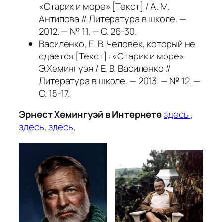
«Старик и море» [Текст] / А. М.
Антипова // Литература в школе. —
2012. — № 11. — С. 26-30.
Василенко, Е. В. Человек, который не
сдается [Текст] : «Старик и море»
Э.Хемингуэя / Е. В. Василенко //
Литература в школе. — 2013. — № 12. —
С. 15-17.
Эрнест Хемингуэй в Интернете
здесь
,
здесь
,
здесь
,