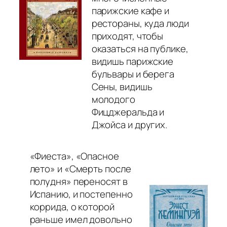
парижские кафе и
рестораны, куда люди
приходят, чтобы
оказаться на публике,
видишь парижские
бульвары и берега
Сены, видишь
молодого
Фицджеральда и
Джойса и других.
«Фиеста», «Опасное
лето» и «Смерть после
полудня» переносят в
Испанию, и постепенно
коррида, о которой
раньше имел довольно