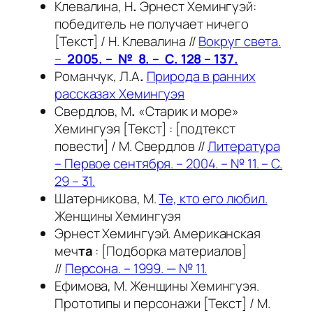
Клевалина, Н
.
Эрнест Хемингуэй:
победитель не получает ничего
[Текст] / Н. Клевалина //
Вокруг света.
–
2005. – № 8. – С. 128 – 137.
Романчук, Л.А
.
Природа в ранних
рассказах Хемингуэя
Свердлов, М
.
«Старик и море»
Хемингуэя [Текст] : [подтекст
повести] / М. Свердлов //
Литература
– Первое сентября. – 2004. – № 11. – С.
29 – 31.
Шатерникова, М.
Те, кто его любил.
Женщины Хемингуэя
Эрнест Хемингуэй. Американская
меч
та
: [Подборка материалов]
//
Персона. – 1999. — № 11.
Ефимова, М. Женщины Хемингуэя.
Прототипы и персонажи [Текст] / М.