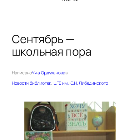
Сентябрь —
школьная пора
Написано
Ума Ордуханова
в
Новости библиотек
, 
ЦГБ им. Ю.Н. Либединского