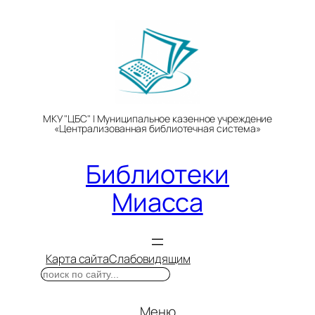
Перейти
к
содержимому
МКУ "ЦБС" | Муниципальное казенное учреждение
«Централизованная библиотечная система»
Библиотеки
Миасса
Карта сайта
Слабовидящим
Поиск
Меню