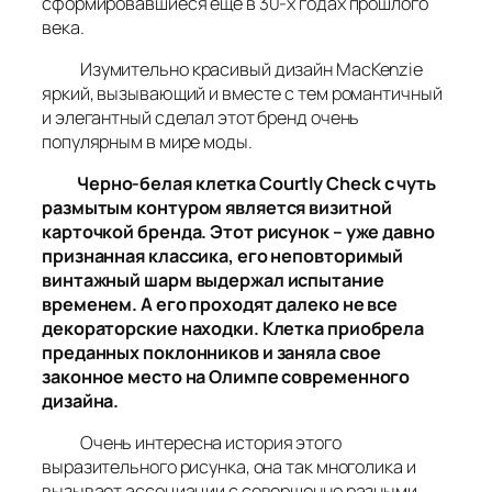
сформировавшиеся еще в 30-х годах прошлого
века.
Изумительно красивый дизайн MacKenzie
яркий, вызывающий и вместе с тем романтичный
и элегантный сделал этот бренд очень
популярным в мире моды.
Черно-белая клетка Courtly Check с чуть
размытым контуром является визитной
карточкой бренда. Этот рисунок – уже давно
признанная классика, его неповторимый
винтажный шарм выдержал испытание
временем. А его проходят далеко не все
декораторские находки. Клетка приобрела
преданных поклонников и заняла свое
законное место на Олимпе современного
дизайна.
Очень интересна история этого
выразительного рисунка, она так многолика и
вызывает ассоциации с совершенно разными