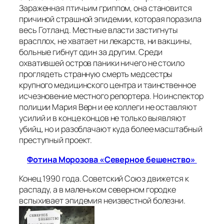
Зараженная птичьим гриппом, она становится
причиной страшной эпидемии, которая поразила
весь Готланд. Местные власти застигнуты
врасплох, не хватает ни лекарств, ни вакцины,
больные гибнут один за другим. Среди
охватившей остров паники ничего не стоило
проглядеть странную смерть медсестры
крупного медицинского центра и таинственное
исчезновение местного репортера. Но инспектор
полиции Мария Верн и ее коллеги не оставляют
усилий и в конце концов не только выявляют
убийц, но и разоблачают куда более масштабный
преступный проект.
Фотина Морозова «Северное бешенство»
Конец 1990 года. Советский Союз движется к
распаду, а в маленьком северном городке
вспыхивает эпидемия неизвестной болезни.