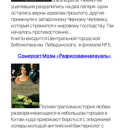
уцелевшие разделились на два лагеря: одни
остались верны идеалам прошлого, другие
примкнули к загадочному Черному Человеку,
который стремился к мировому господству. Так
началось противостояние…
Книга находится Центральной городской
библиотеке им. Либединского, в филиале № 5.
Сомерсет Моэм «Разрисованная вуаль»
Полная трагизма история любви,
разворачивающаяся в небольшом городке в
Китае, куда приезжают бороться с эпидемией
холеры молодой английский бактериолог с