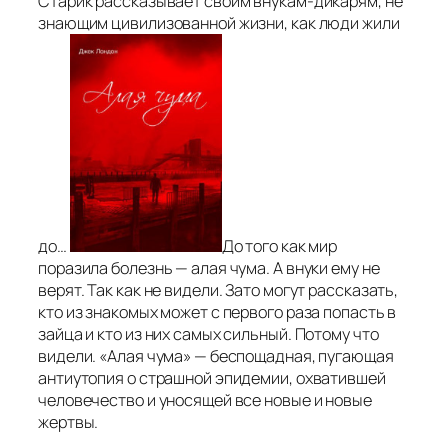
Старик рассказывает своим внукам-дикарям, не
знающим цивилизованной жизни, как люди жили
до…
До того как мир
поразила болезнь — алая чума. А внуки ему не
верят. Так как не видели. Зато могут рассказать,
кто из знакомых может с первого раза попасть в
зайца и кто из них самых сильный. Потому что
видели. «Алая чума» — беспощадная, пугающая
антиутопия о страшной эпидемии, охватившей
человечество и уносящей все новые и новые
жертвы.