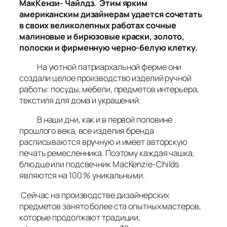
МакКензи- Чайлдз. Этим ярким
американским дизайнерам удается сочетать
в своих великолепных работах сочные
малиновые и бирюзовые краски, золото,
полоски и фирменную черно-белую клетку.
На уютной патриархальной ферме они
создали целое производство изделий ручной
работы: посуды, мебели, предметов интерьера,
текстиля для дома и украшений.
В наши дни, как и в первой половине
прошлого века, все изделия бренда
расписываются вручную и имеет авторскую
печать ремесленника. Поэтому каждая чашка,
блюдце или подсвечник
MacKenzie-Childs
являются на 100 % уникальными.
Сейчас на производстве дизайнерских
предметов занято более ста опытных мастеров,
которые продолжают традиции,