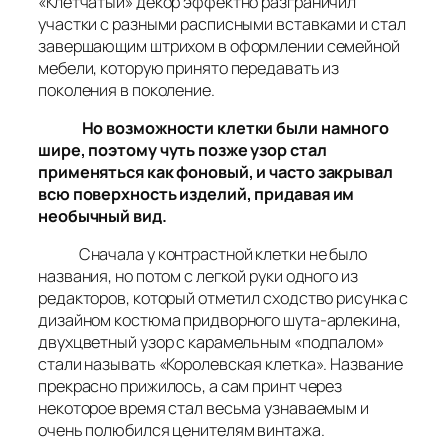
«Клетчатый» декор эффектно разграничил
участки с разными расписными вставками и стал
завершающим штрихом в оформлении семейной
мебели, которую принято передавать из
поколения в поколение.
Но возможности клетки были намного
шире, поэтому чуть позже узор стал
применяться как фоновый, и часто закрывал
всю поверхность изделий, придавая им
необычный вид.
Сначала у контрастной клетки не было
названия, но потом с легкой руки одного из
редакторов, который отметил сходство рисунка с
дизайном костюма придворного шута-арлекина,
двухцветный узор с карамельным «подпалом»
стали называть «Королевская клетка». Название
прекрасно прижилось, а сам принт через
некоторое время стал весьма узнаваемым и
очень полюбился ценителям винтажа.