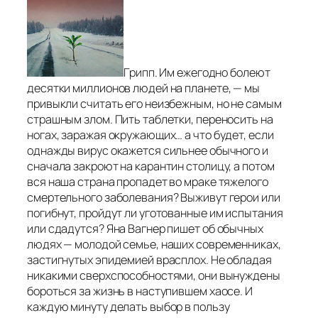
Грипп. Им ежегодно болеют
десятки миллионов людей на планете, — мы
привыкли считать его неизбежным, но не самым
страшным злом. Пить таблетки, переносить на
ногах, заражая окружающих… а что будет, если
однажды вирус окажется сильнее обычного и
сначала закроют на карантин столицу, а потом
вся наша страна пропадет во мраке тяжелого
смертельного заболевания? Выживут герои или
погибнут, пройдут ли уготованные им испытания
или сдадутся? Яна Вагнер пишет об обычных
людях — молодой семье, наших современниках,
застигнутых эпидемией врасплох. Не обладая
никакими сверхспособностями, они вынуждены
бороться за жизнь в наступившем хаосе. И
каждую минуту делать выбор в пользу