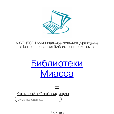
Перейти
к
содержимому
МКУ "ЦБС" | Муниципальное казенное учреждение
«Централизованная библиотечная система»
Библиотеки
Миасса
Карта сайта
Слабовидящим
Поиск
Меню