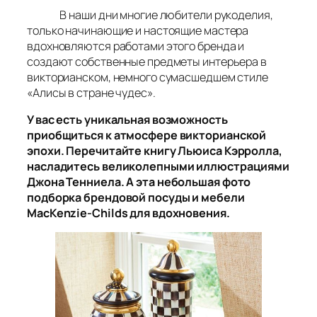
В наши дни многие любители рукоделия,
только начинающие и настоящие мастера
вдохновляются работами этого бренда и
создают собственные предметы интерьера в
викторианском, немного сумасшедшем стиле
«Алисы в стране чудес».
У вас есть уникальная возможность
приобщиться к атмосфере викторианской
эпохи. Перечитайте книгу Льюиса Кэрролла,
насладитесь великолепными иллюстрациями
Джона Тенниела. А эта небольшая фото
подборка брендовой посуды и мебели
MacKenzie-Childs для вдохновения.