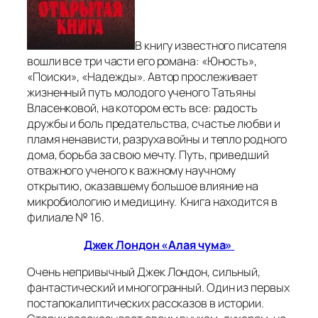
В книгу известного писателя
вошли все три части его романа: «Юность»,
«Поиски», «Надежды». Автор прослеживает
жизненный путь молодого ученого Татьяны
Власенковой, на котором есть все: радость
дружбы и боль предательства, счастье любви и
пламя ненависти, разруха войны и тепло родного
дома, борьба за свою мечту. Путь, приведший
отважного ученого к важному научному
открытию, оказавшему большое влияние на
микробиологию и медицину. Книга находится в
филиале № 16.
Джек Лондон «Алая чума»
Очень непривычный Джек Лондон, сильный,
фантастический и многогранный. Один из первых
постапокалиптических рассказов в истории.