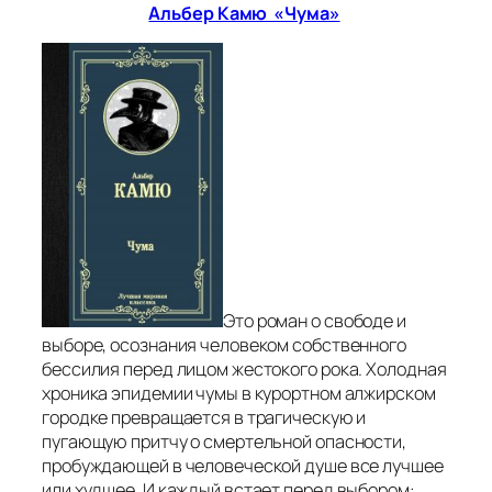
Альбер Камю «Чума»
Это роман о свободе и
выборе, осознания человеком собственного
бессилия перед лицом жестокого рока. Холодная
хроника эпидемии чумы в курортном алжирском
городке превращается в трагическую и
пугающую притчу о смертельной опасности,
пробуждающей в человеческой душе все лучшее
или худшее. И каждый встает перед выбором: