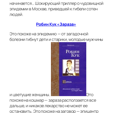
начинается… Шокирующий триллер о чудовищной
эпидемии в Москве, приведшей к гибели сотен
людей.
Робин Кук «Зараза»
Это похоже на эпидемию — от загадочной
болезни гибнут дети и старики, молодые мужчины
и цветущие женщины.
Это
похоже на кошмар — зараза расползается все
дальше, и никакое лекарство не может ее
остановить. Это похоже на заговор — эпицентр