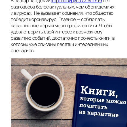
В разгар пандемии
коронавируса COVID-19
нет
разговоров более актуальных, чем об эпидемиях
и вирусах. Не вызывает сомнения, что общество
победит коронавирус. Главное — соблюдать
карантинные меры и меры профилактики. Чтобы
удовлетворить свой интерес к возможному
развитию событий, достаточно прочесть книги, в
которых уже описаны десятки интереснейших
сценариев.