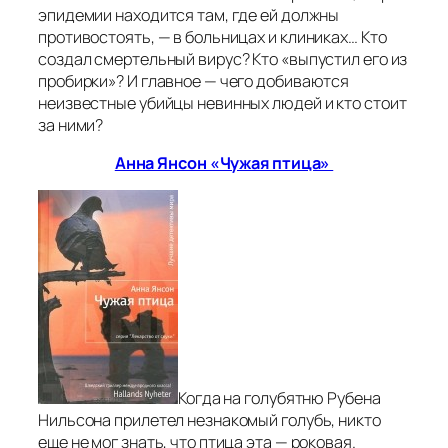
эпидемии находится там, где ей должны
противостоять, — в больницах и клиниках… Кто
создал смертельный вирус? Кто «выпустил его из
пробирки»? И главное — чего добиваются
неизвестные убийцы невинных людей и кто стоит
за ними?
Анна Янсон «Чужая птица»
Когда на голубятню Рубена
Нильсона прилетел незнакомый голубь, никто
еще не мог знать, что птица эта — роковая.