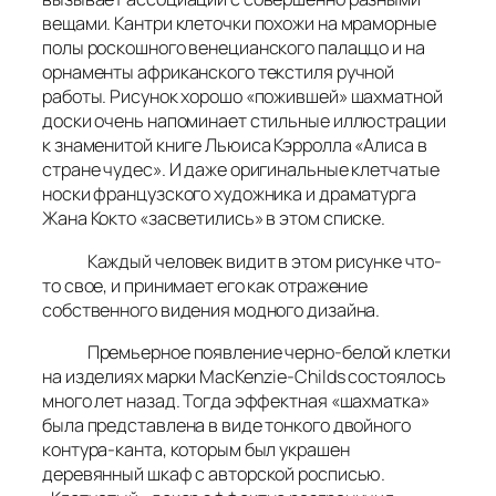
вещами. Кантри клеточки похожи на мраморные
полы роскошного венецианского палаццо и на
орнаменты африканского текстиля ручной
работы. Рисунок хорошо «пожившей» шахматной
доски очень напоминает стильные иллюстрации
к знаменитой книге Льюиса Кэрролла «Алиса в
стране чудес». И даже оригинальные клетчатые
носки французского художника и драматурга
Жана Кокто «засветились» в этом списке.
Каждый человек видит в этом рисунке что-
то свое, и принимает его как отражение
собственного видения модного дизайна.
Премьерное появление черно-белой клетки
на изделиях марки MacKenzie-Childs состоялось
много лет назад. Тогда эффектная «шахматка»
была представлена в виде тонкого двойного
контура-канта, которым был украшен
деревянный шкаф с авторской росписью.