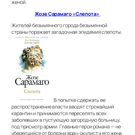
женой.
Жозе Сарамаго «Слепота»
Жителей безымянного города безымянной
страны поражает загадочная эпидемия слепоты.
В попытке сдержать ее
распространение власти вводят строжайший
карантин и принимаются переселять всех
заболевших в пустующую загородную больницу,
под присмотр армии. Главные герои романа — не
уберегшийся от болезни врач-окулист и его жена,