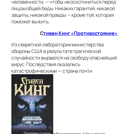
человечности, — чтобы не оскотиниться перед
лицом общей беды. Никаких гарантий, никакой
защиты, никакой правды — кроме той, которая
поможет выжить.
С
тивен Кинг «Противостояние»
Из секретной лаборатории министерства
обороны США в результате трагической
случайности вырвался на свободу опаснейший
вирус. Последствия оказались
катастрофическими — страна почти
обезлюдела. Немногие